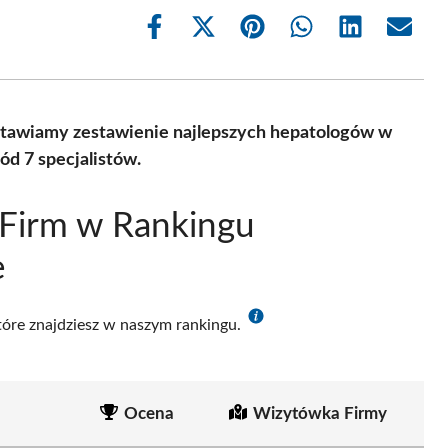
Share
Share
Share
Share
Share
Share
on
on
on
on
on
on
Facebook
X
Pinterest
WhatsApp
LinkedIn
Email
(Twitter)
dstawiamy zestawienie najlepszych hepatologów w
d 7 specjalistów.
 Firm w Rankingu
e
które znajdziesz w naszym rankingu.
Ocena
Wizytówka Firmy