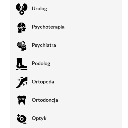
Urolog
Psychoterapia
Psychiatra
Podolog
Ortopeda
Ortodoncja
Optyk