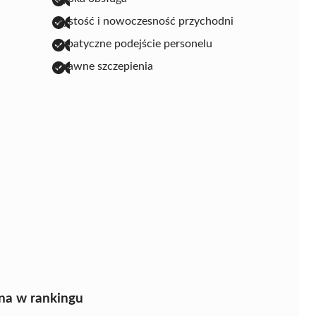
czystość i nowoczesność przychodni
empatyczne podejście personelu
sprawne szczepienia
na w rankingu