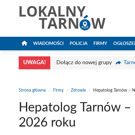
Przejdź
do
treści
WIADOMOŚCI
POLICJA
FIRMY
OGŁOSZE
UWAGA!
Dołącz do nowej grupy
Tarn
Strona główna
/
Firmy
/
Zdrowie
/
Hepatolog Tarnów – Na
Hepatolog Tarnów – 
2026 roku