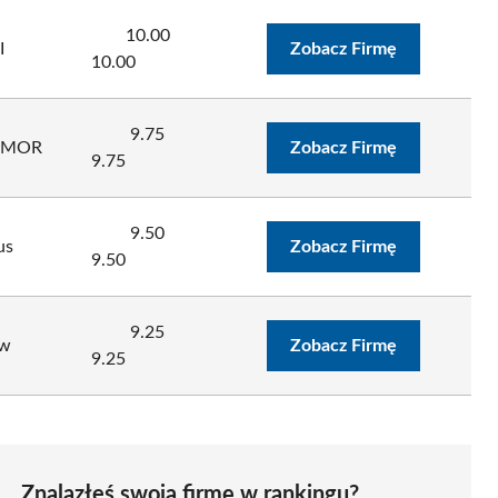
10.00
I
Zobacz Firmę
10.00
9.75
UMOR
Zobacz Firmę
9.75
9.50
us
Zobacz Firmę
9.50
9.25
aw
Zobacz Firmę
9.25
Znalazłeś swoją firmę w rankingu?