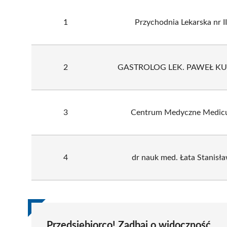
1
Przychodnia Lekarska nr II
2
GASTROLOG LEK. PAWEŁ K
3
Centrum Medyczne Medic
4
dr nauk med. Łata Stanisł
Przedsiębiorco! Zadbaj o widoczność