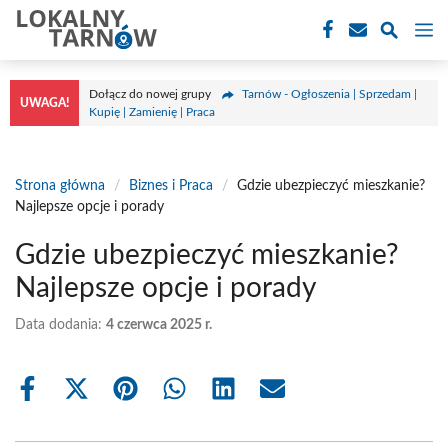
Przejdź
M
do
treści
Dołącz do nowej grupy
Tarnów - Ogłoszenia | Sprzedam |
UWAGA!
Kupię | Zamienię | Praca
Strona główna
/
Biznes i Praca
/
Gdzie ubezpieczyć mieszkanie?
Najlepsze opcje i porady
Gdzie ubezpieczyć mieszkanie?
Najlepsze opcje i porady
Data dodania:
4 czerwca 2025 r.
Share
Share
Share
Share
Share
Share
on
on
on
on
on
on
Facebook
X
Pinterest
WhatsApp
LinkedIn
Email
(Twitter)