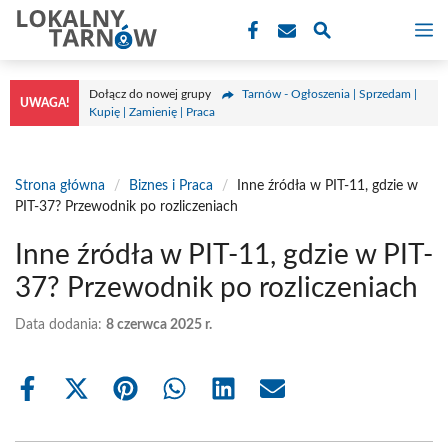
Przejdź
M
do
treści
Dołącz do nowej grupy
Tarnów - Ogłoszenia | Sprzedam |
UWAGA!
Kupię | Zamienię | Praca
Strona główna
/
Biznes i Praca
/
Inne źródła w PIT-11, gdzie w
PIT-37? Przewodnik po rozliczeniach
Inne źródła w PIT-11, gdzie w PIT-
37? Przewodnik po rozliczeniach
Data dodania:
8 czerwca 2025 r.
Share
Share
Share
Share
Share
Share
on
on
on
on
on
on
Facebook
X
Pinterest
WhatsApp
LinkedIn
Email
(Twitter)