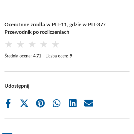
Oceń: Inne źródła w PIT-11, gdzie w PIT-37?
Przewodnik po rozliczeniach
★
★
★
★
★
Średnia ocena:
4.71
Liczba ocen:
9
Udostępnij
Share
Share
Share
Share
Share
Share
on
on
on
on
on
on
Facebook
X
Pinterest
WhatsApp
LinkedIn
Email
(Twitter)