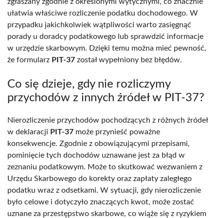
zgłaszany zgodnie z określonymi wytycznymi, co znacznie
ułatwia właściwe rozliczenie podatku dochodowego. W
przypadku jakichkolwiek wątpliwości warto zasięgnąć
porady u doradcy podatkowego lub sprawdzić informacje
w urzędzie skarbowym. Dzięki temu można mieć pewność,
że formularz
PIT-37
został wypełniony bez błędów.
Co się dzieje, gdy nie rozliczymy
przychodów z innych źródeł w PIT-37?
Nierozliczenie przychodów pochodzących z różnych źródeł
w deklaracji
PIT-37
może przynieść poważne
konsekwencje. Zgodnie z obowiązującymi przepisami,
pominięcie tych dochodów uznawane jest za błąd w
zeznaniu podatkowym. Może to skutkować wezwaniem z
Urzędu Skarbowego do korekty oraz zapłaty zaległego
podatku wraz z odsetkami. W sytuacji, gdy nierozliczenie
było celowe i dotyczyło znaczących kwot, może zostać
uznane za przestępstwo skarbowe, co wiąże się z ryzykiem