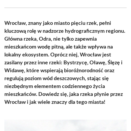
Facebook
X
Pinterest
WhatsApp
LinkedIn
Email
(Twitter)
Wrocław, znany jako miasto pięciu rzek, pełni
kluczową rolę w nadzorze hydrograficznym regionu.
Główna rzeka, Odra, nie tylko zapewnia
mieszkańcom wodę pitną, ale także wpływa na
lokalny ekosystem. Oprócz niej, Wrocław jest
zasilany przez inne rzeki: Bystrzycę, Oławę, Ślęzę i
Widawę, które wspierają bioróżnorodność oraz
regulują poziom wód deszczowych, stając się
niezbędnym elementem codziennego życia
mieszkańców. Dowiedz się, jaka rzeka płynie przez
Wrocław i jak wiele znaczy dla tego miasta!