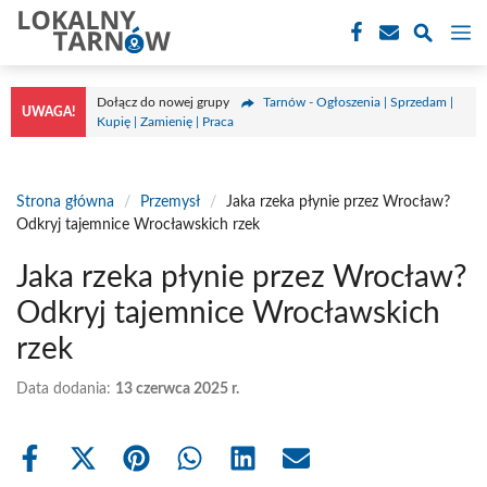
Przejdź
M
do
treści
Dołącz do nowej grupy
Tarnów - Ogłoszenia | Sprzedam |
UWAGA!
Kupię | Zamienię | Praca
Strona główna
/
Przemysł
/
Jaka rzeka płynie przez Wrocław?
Odkryj tajemnice Wrocławskich rzek
Jaka rzeka płynie przez Wrocław?
Odkryj tajemnice Wrocławskich
rzek
Data dodania:
13 czerwca 2025 r.
Share
Share
Share
Share
Share
Share
on
on
on
on
on
on