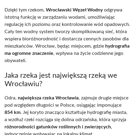
Dzięki tym rzekom,
Wrocławski Węzeł Wodny
odgrywa
istotną funkcję w zarządzaniu wodami, umożliwiając
regulację ich poziomu oraz kontrolowanie wód opadowych.
Cały ten wodny system tworzy skomplikowaną sieć, która
wspiera bioróżnorodność i dostarcza cennych zasobów dla
mieszkańców. Wrocław, będąc miejscem, gdzie
hydrografia
ma ogromne znaczenie
, wpływa na życie codzienne jego
obywateli.
Jaka rzeka jest największą rzeką we
Wrocławiu?
Odra,
największa rzeka Wrocławia
, zajmuje drugie miejsce
pod względem długości w Polsce, osiągając imponujące
854 km
. Jej koryto znacząco kształtuje hydrografię miasta,
a wzdłuż rzeki rozciąga się dolina odrzańska, która sprzyja
różnorodności gatunków roślinnych i zwierzęcych
,
jednocześnie wpływając na lokalny klimat.