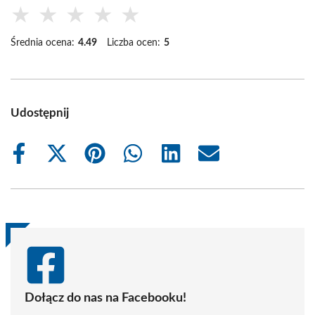
★
★
★
★
★
Średnia ocena:
4.49
Liczba ocen:
5
Udostępnij
Share
Share
Share
Share
Share
Share
on
on
on
on
on
on
Facebook
X
Pinterest
WhatsApp
LinkedIn
Email
(Twitter)
Dołącz do nas na Facebooku!