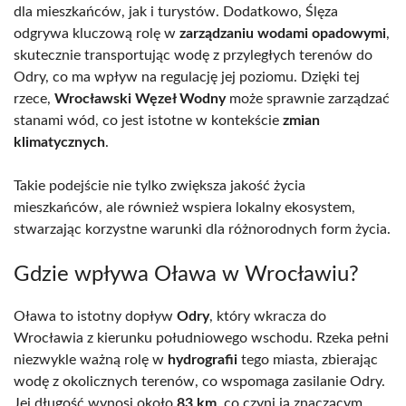
dla mieszkańców, jak i turystów. Dodatkowo, Ślęza
odgrywa kluczową rolę w
zarządzaniu wodami opadowymi
,
skutecznie transportując wodę z przyległych terenów do
Odry, co ma wpływ na regulację jej poziomu. Dzięki tej
rzece,
Wrocławski Węzeł Wodny
może sprawnie zarządzać
stanami wód, co jest istotne w kontekście
zmian
klimatycznych
.
Takie podejście nie tylko zwiększa jakość życia
mieszkańców, ale również wspiera lokalny ekosystem,
stwarzając korzystne warunki dla różnorodnych form życia.
Gdzie wpływa Oława w Wrocławiu?
Oława to istotny dopływ
Odry
, który wkracza do
Wrocławia z kierunku południowego wschodu. Rzeka pełni
niezwykle ważną rolę w
hydrografii
tego miasta, zbierając
wodę z okolicznych terenów, co wspomaga zasilanie Odry.
Jej długość wynosi około
83 km
, co czyni ją znaczącym