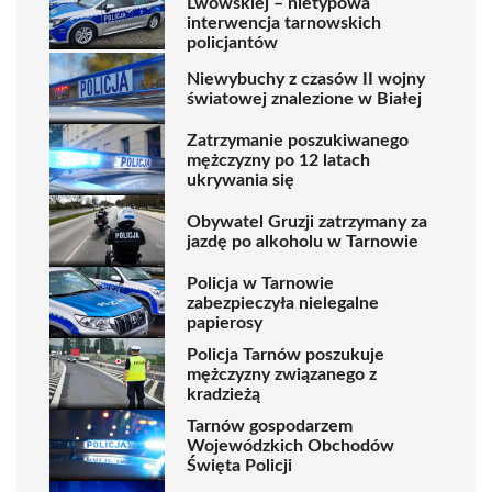
Lwowskiej – nietypowa
interwencja tarnowskich
policjantów
Niewybuchy z czasów II wojny
światowej znalezione w Białej
Zatrzymanie poszukiwanego
mężczyzny po 12 latach
ukrywania się
Obywatel Gruzji zatrzymany za
jazdę po alkoholu w Tarnowie
Policja w Tarnowie
zabezpieczyła nielegalne
papierosy
Policja Tarnów poszukuje
mężczyzny związanego z
kradzieżą
Tarnów gospodarzem
Wojewódzkich Obchodów
Święta Policji