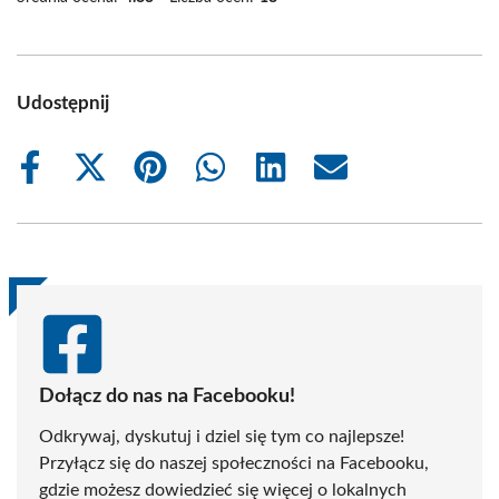
Udostępnij
Share
Share
Share
Share
Share
Share
on
on
on
on
on
on
Facebook
X
Pinterest
WhatsApp
LinkedIn
Email
(Twitter)
Dołącz do nas na Facebooku!
Odkrywaj, dyskutuj i dziel się tym co najlepsze!
Przyłącz się do naszej społeczności na Facebooku,
gdzie możesz dowiedzieć się więcej o lokalnych