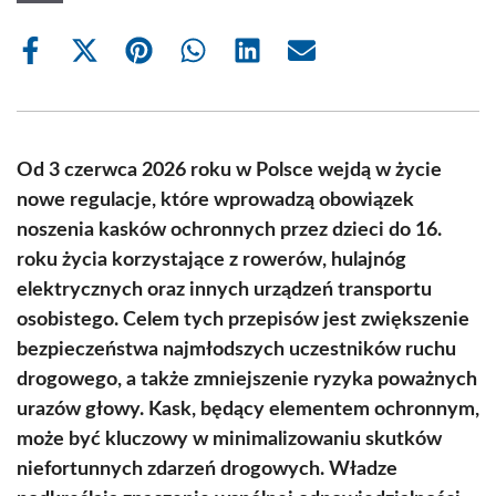
Share
Share
Share
Share
Share
Share
on
on
on
on
on
on
Facebook
X
Pinterest
WhatsApp
LinkedIn
Email
(Twitter)
Od 3 czerwca 2026 roku w Polsce wejdą w życie
nowe regulacje, które wprowadzą obowiązek
noszenia kasków ochronnych przez dzieci do 16.
roku życia korzystające z rowerów, hulajnóg
elektrycznych oraz innych urządzeń transportu
osobistego. Celem tych przepisów jest zwiększenie
bezpieczeństwa najmłodszych uczestników ruchu
drogowego, a także zmniejszenie ryzyka poważnych
urazów głowy. Kask, będący elementem ochronnym,
może być kluczowy w minimalizowaniu skutków
niefortunnych zdarzeń drogowych. Władze