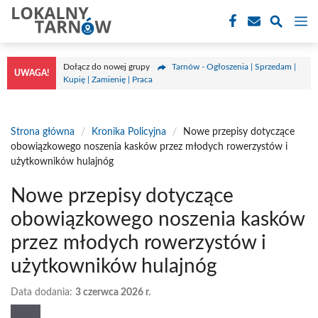
Przejdź
M
do
treści
Dołącz do nowej grupy
Tarnów - Ogłoszenia | Sprzedam |
UWAGA!
Kupię | Zamienię | Praca
Strona główna
/
Kronika Policyjna
/
Nowe przepisy dotyczące
obowiązkowego noszenia kasków przez młodych rowerzystów i
użytkowników hulajnóg
Nowe przepisy dotyczące
obowiązkowego noszenia kasków
przez młodych rowerzystów i
użytkowników hulajnóg
Data dodania:
3 czerwca 2026 r.