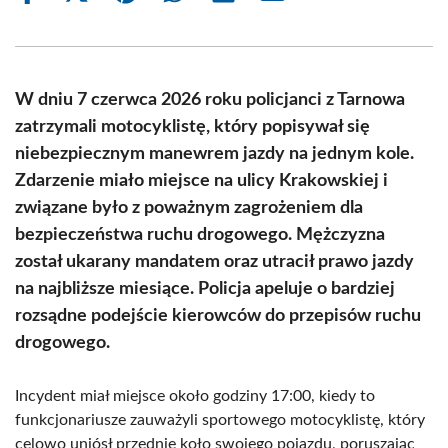
on
on
on
on
on
on
Facebook
X
Pinterest
WhatsApp
LinkedIn
Email
(Twitter)
W dniu 7 czerwca 2026 roku policjanci z Tarnowa
zatrzymali motocyklistę, który popisywał się
niebezpiecznym manewrem jazdy na jednym kole.
Zdarzenie miało miejsce na ulicy Krakowskiej i
związane było z poważnym zagrożeniem dla
bezpieczeństwa ruchu drogowego. Mężczyzna
został ukarany mandatem oraz utracił prawo jazdy
na najbliższe miesiące. Policja apeluje o bardziej
rozsądne podejście kierowców do przepisów ruchu
drogowego.
Incydent miał miejsce około godziny 17:00, kiedy to
funkcjonariusze zauważyli sportowego motocyklistę, który
celowo uniósł przednie koło swojego pojazdu, poruszając