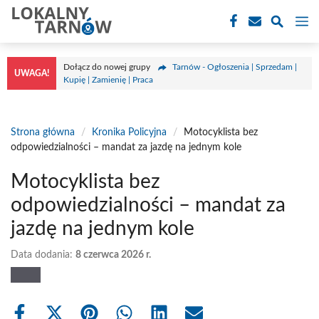
Przejdź
M
do
treści
Dołącz do nowej grupy
Tarnów - Ogłoszenia | Sprzedam |
UWAGA!
Kupię | Zamienię | Praca
Strona główna
/
Kronika Policyjna
/
Motocyklista bez
odpowiedzialności – mandat za jazdę na jednym kole
Motocyklista bez
odpowiedzialności – mandat za
jazdę na jednym kole
Data dodania:
8 czerwca 2026 r.
Share
Share
Share
Share
Share
Share