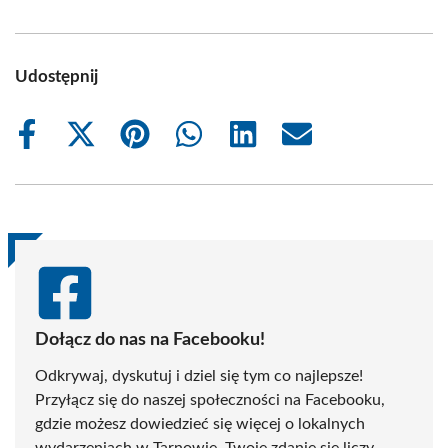
Udostępnij
Share
Share
Share
Share
Share
Share
on
on
on
on
on
on
Facebook
X
Pinterest
WhatsApp
LinkedIn
Email
(Twitter)
Dołącz do nas na Facebooku!
Odkrywaj, dyskutuj i dziel się tym co najlepsze!
Przyłącz się do naszej społeczności na Facebooku,
gdzie możesz dowiedzieć się więcej o lokalnych