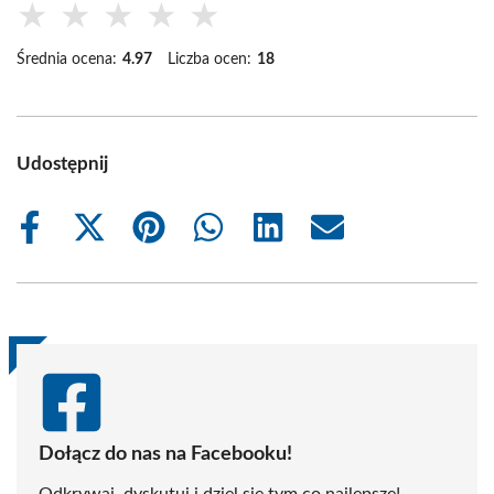
★
★
★
★
★
Średnia ocena:
4.97
Liczba ocen:
18
Udostępnij
Share
Share
Share
Share
Share
Share
on
on
on
on
on
on
Facebook
X
Pinterest
WhatsApp
LinkedIn
Email
(Twitter)
Dołącz do nas na Facebooku!