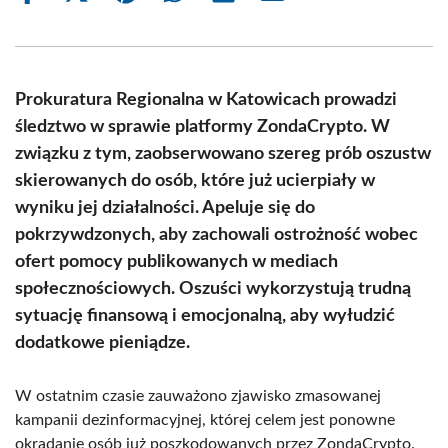
on
on
on
on
on
on
Facebook
X
Pinterest
WhatsApp
LinkedIn
Email
(Twitter)
Prokuratura Regionalna w Katowicach prowadzi
śledztwo w sprawie platformy ZondaCrypto. W
związku z tym, zaobserwowano szereg prób oszustw
skierowanych do osób, które już ucierpiały w
wyniku jej działalności. Apeluje się do
pokrzywdzonych, aby zachowali ostrożność wobec
ofert pomocy publikowanych w mediach
społecznościowych. Oszuści wykorzystują trudną
sytuację finansową i emocjonalną, aby wyłudzić
dodatkowe pieniądze.
W ostatnim czasie zauważono zjawisko zmasowanej
kampanii dezinformacyjnej, której celem jest ponowne
okradanie osób już poszkodowanych przez ZondaCrypto.