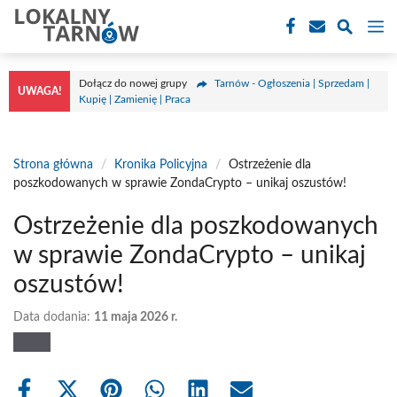
Przejdź
M
do
treści
Dołącz do nowej grupy
Tarnów - Ogłoszenia | Sprzedam |
UWAGA!
Kupię | Zamienię | Praca
Strona główna
/
Kronika Policyjna
/
Ostrzeżenie dla
poszkodowanych w sprawie ZondaCrypto – unikaj oszustów!
Ostrzeżenie dla poszkodowanych
w sprawie ZondaCrypto – unikaj
oszustów!
Data dodania:
11 maja 2026 r.
Share
Share
Share
Share
Share
Share