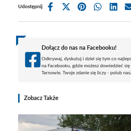
Udostępnij
Share
Share
Share
Share
Share
on
on
on
on
on
Facebook
X
Pinterest
WhatsApp
LinkedIn
(Twitter)
Dołącz do nas na Facebooku!
Odkrywaj, dyskutuj i dziel się tym co najlep
na Facebooku, gdzie możesz dowiedzieć się
Tarnowie. Twoje zdanie się liczy - polub nas
Zobacz Także