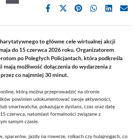
Share
Share
Share
Share
Share
Share
on
on
on
on
on
on
Facebook
X
Pinterest
WhatsApp
LinkedIn
Email
(Twitter)
charytatywnego to główne cele wirtualnej akcji
 maja do 15 czerwca 2026 roku. Organizatorem
otom po Poległych Policjantach, która podkreśla
ji mają możliwość dołączenia do wydarzenia z
przez co najmniej 30 minut.
 online, którą można przeprowadzić na stronie
estników powinien udokumentować swoje aktywności,
ej lub smartwatcha, pokazujące dystans, czas oraz datę
15 czerwca, natomiast formalności związane z
tym samym czasie.
w, spacerów, jazdy na rowerze, rolkach czy hulajnogach, co