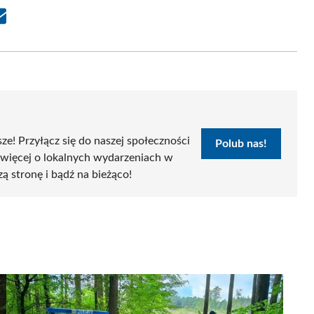
Share
on
Email
sze! Przyłącz się do naszej społeczności
Polub nas!
 więcej o lokalnych wydarzeniach w
zą stronę i bądź na bieżąco!