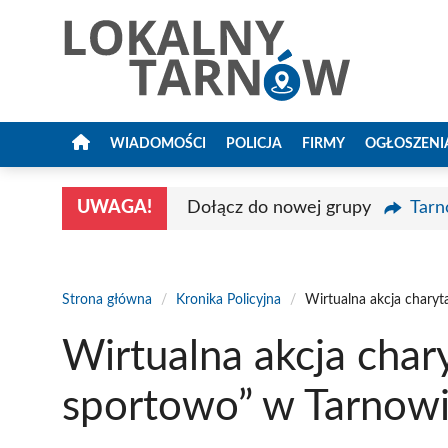
Przejdź
do
treści
WIADOMOŚCI
POLICJA
FIRMY
OGŁOSZENI
UWAGA!
Dołącz do nowej grupy
Tarn
Strona główna
/
Kronika Policyjna
/
Wirtualna akcja chary
Wirtualna akcja cha
sportowo” w Tarnow