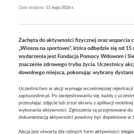
Data dodania:
11 maja 2026 r.
Zachęta do aktywności fizycznej oraz wsparcia 
„Wiosna na sportowo”, która odbędzie się od 15
wydarzenia jest Fundacja Pomocy Wdowom i Sier
znaczenie zdrowego trybu życia. Uczestnicy akc
dowolnego miejsca, pokonując wybrany dystans 
Uczestnictwo w akcji wymaga wcześniejszej rejestracji
zapisyonline.pl. Po zarejestrowaniu się, każdy z ucz
przesyłając zdjęcie lub zrzut ekranu z aplikacji mobiln
wykonania aktywności. Zgłoszenia są przyjmowane do 
dokumentacją aktywności powinny być dopełnione w 
Akcja jest otwarta dla różnych form aktywności: biegó