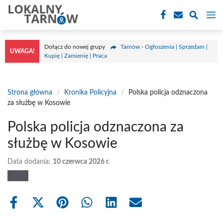
Przejdź
M
do
treści
Dołącz do nowej grupy
Tarnów - Ogłoszenia | Sprzedam |
UWAGA!
Kupię | Zamienię | Praca
Strona główna
/
Kronika Policyjna
/
Polska policja odznaczona
za służbę w Kosowie
Polska policja odznaczona za
służbę w Kosowie
Data dodania:
10 czerwca 2026 r.
Share
Share
Share
Share
Share
Share
on
on
on
on
on
on
Facebook
X
Pinterest
WhatsApp
LinkedIn
Email