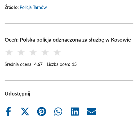
Źródło:
Policja Tarnów
Oceń: Polska policja odznaczona za służbę w Kosowie
★
★
★
★
★
Średnia ocena:
4.67
Liczba ocen:
15
Udostępnij
Share
Share
Share
Share
Share
Share
on
on
on
on
on
on
Facebook
X
Pinterest
WhatsApp
LinkedIn
Email
(Twitter)