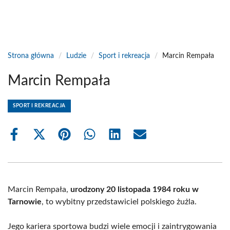
Strona główna
/
Ludzie
/
Sport i rekreacja
/
Marcin Rempała
Marcin Rempała
SPORT I REKREACJA
Share
Share
Share
Share
Share
Share
on
on
on
on
on
on
Facebook
X
Pinterest
WhatsApp
LinkedIn
Email
(Twitter)
Marcin Rempała,
urodzony 20 listopada 1984 roku w
Tarnowie
, to wybitny przedstawiciel polskiego żużla.
Jego kariera sportowa budzi wiele emocji i zaintrygowania