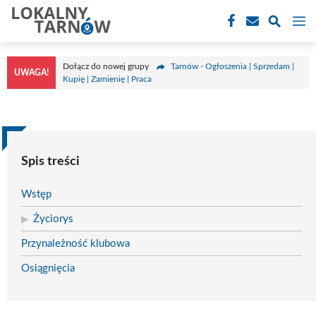
Przejdź
M
do
treści
Dołącz do nowej grupy
Tarnów - Ogłoszenia | Sprzedam |
UWAGA!
Kupię | Zamienię | Praca
Spis treści
Wstęp
Życiorys
Przynależność klubowa
Osiągnięcia