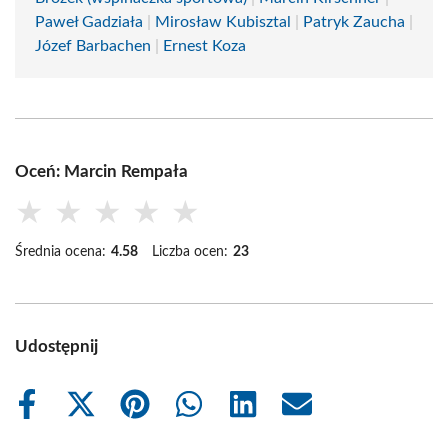
Paweł Gadziała
|
Mirosław Kubisztal
|
Patryk Zaucha
|
Józef Barbachen
|
Ernest Koza
Oceń: Marcin Rempała
★
★
★
★
★
Średnia ocena:
4.58
Liczba ocen:
23
Udostępnij
Share
Share
Share
Share
Share
Share
on
on
on
on
on
on
Facebook
X
Pinterest
WhatsApp
LinkedIn
Email