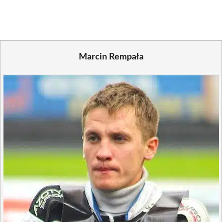
(Twitter)
Marcin Rempała