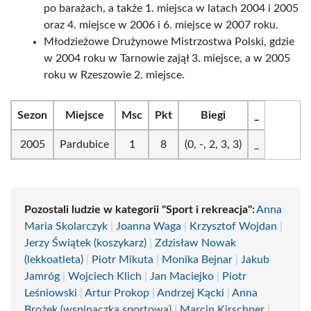
po barażach, a także 1. miejsca w latach 2004 i 2005
oraz 4. miejsce w 2006 i 6. miejsce w 2007 roku.
Młodzieżowe Drużynowe Mistrzostwa Polski, gdzie
w 2004 roku w Tarnowie zajął 3. miejsce, a w 2005
roku w Rzeszowie 2. miejsce.
Sezon
Miejsce
Msc
Pkt
Biegi
_
2005
Pardubice
1
8
(0, -, 2, 3, 3)
_
Pozostali ludzie w kategorii "Sport i rekreacja":
Anna
Maria Skolarczyk
|
Joanna Waga
|
Krzysztof Wojdan
|
Jerzy Świątek (koszykarz)
|
Zdzisław Nowak
(lekkoatleta)
|
Piotr Mikuta
|
Monika Bejnar
|
Jakub
Jamróg
|
Wojciech Klich
|
Jan Maciejko
|
Piotr
Leśniowski
|
Artur Prokop
|
Andrzej Kącki
|
Anna
Brożek (wspinaczka sportowa)
|
Marcin Kirschner
|