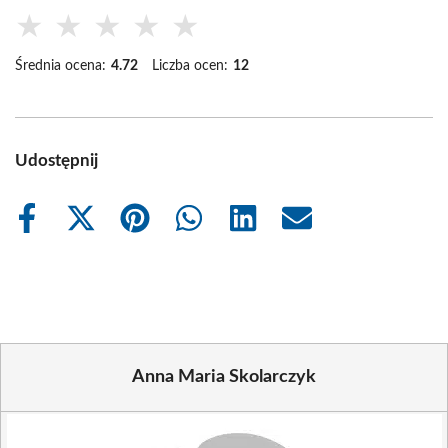
★
★
★
★
★
Średnia ocena:
4.72
Liczba ocen:
12
Udostępnij
Share
Share
Share
Share
Share
Share
on
on
on
on
on
on
Facebook
X
Pinterest
WhatsApp
LinkedIn
Email
(Twitter)
Anna Maria Skolarczyk