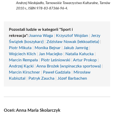
Andrzej Niedojadło, Tarnowskie Towarzystwo Kulturalne, Tarnów
2010 r., ISBN 978-83-87366-96-4.
Pozostali ludzie w kategorii "Sport i
rekreacja":
Joanna Waga
|
Krzysztof Wojdan
|
Jerzy
Świątek (koszykarz)
|
Zdzisław Nowak (lekkoatleta)
|
Piotr Mikuta
|
Monika Bejnar
|
Jakub Jamróg
|
Wojciech Klich
|
Jan Maciejko
|
Natalia Kałucka
|
Marcin Rempała
|
Piotr Leśniowski
|
Artur Prokop
|
Andrzej Kącki
|
Anna Brożek (wspinaczka sportowa)
|
Marcin Kirschner
|
Paweł Gadziała
|
Mirosław
Kubisztal
|
Patryk Zaucha
|
Józef Barbachen
Oceń: Anna Maria Skolarczyk