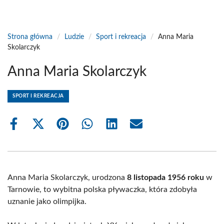
Strona główna
/
Ludzie
/
Sport i rekreacja
/
Anna Maria
Skolarczyk
Anna Maria Skolarczyk
SPORT I REKREACJA
Share
Share
Share
Share
Share
Share
on
on
on
on
on
on
Facebook
X
Pinterest
WhatsApp
LinkedIn
Email
(Twitter)
Anna Maria Skolarczyk, urodzona
8 listopada 1956 roku
w
Tarnowie, to wybitna polska pływaczka, która zdobyła
uznanie jako olimpijka.