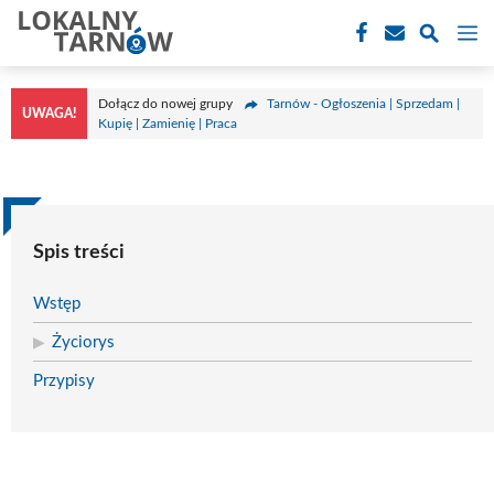
Przejdź
M
do
treści
Dołącz do nowej grupy
Tarnów - Ogłoszenia | Sprzedam |
UWAGA!
Kupię | Zamienię | Praca
Spis treści
Wstęp
Życiorys
Przypisy