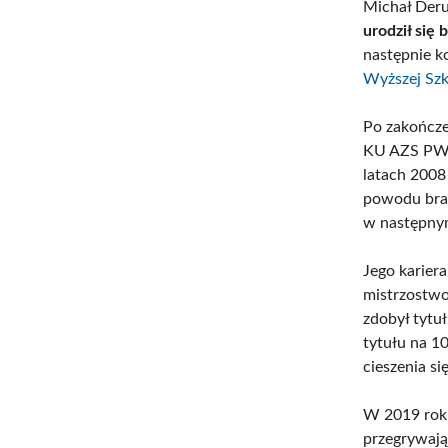
Michał Deru
urodził się 
następnie k
Wyższej Sz
Po zakończe
KU AZS PWSZ
latach 2008
powodu brak
w następnym
Jego karier
mistrzostwo
zdobył tytu
tytułu na 1
cieszenia s
W 2019 roku
przegrywają