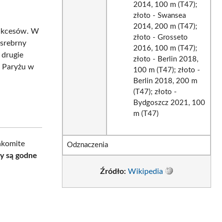
2014, 100 m (T47);
złoto - Swansea
2014, 200 m (T47);
sukcesów. W
złoto - Grosseto
 srebrny
2016, 100 m (T47);
 drugie
złoto - Berlin 2018,
w Paryżu w
100 m (T47); złoto -
Berlin 2018, 200 m
(T47); złoto -
Bydgoszcz 2021, 100
m (T47)
akomite
Odznaczenia
y są godne
Źródło:
Wikipedia