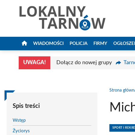
Przejdź
do
treści
WIADOMOŚCI
POLICJA
FIRMY
OGŁOSZE
UWAGA!
Dołącz do nowej grupy
Tarn
Strona główn
Mich
Spis treści
Wstęp
SPORT I REKR
Życiorys