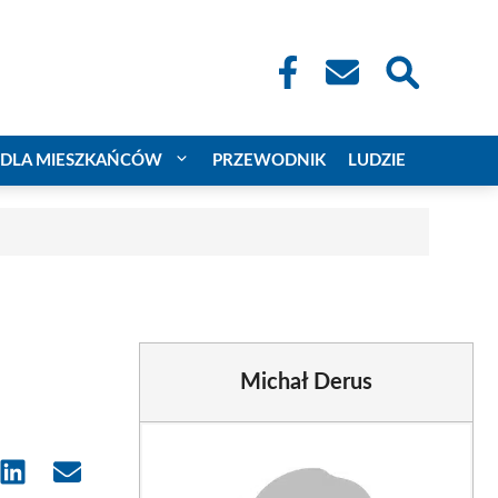
DLA MIESZKAŃCÓW
PRZEWODNIK
LUDZIE
Michał Derus
e
Share
Share
on
on