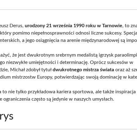
Facebook
X
Pinterest
What
(Twitter)
eusz Derus,
urodzony 21 września 1990 roku w Tarnowie
, to zn
, który pomimo niepełnosprawności odnosi liczne sukcesy. Specja
interskich, a jego osiągnięcia na arenie międzynarodowej są imp
żyć, że jest dwukrotnym srebrnym medalistą igrzysk paraolimpi
ego niezwykłe umiejętności i determinację. Oprócz sukcesów w
dzie, Michał zdobył tytuł
dwukrotnego mistrza świata
oraz aż sz
odium mistrzostw Europy, potwierdzając swoją dominację w kate
a to nie tylko przykładowa kariera sportowa, ale także inspiracja 
że ograniczenia często są jedynie w naszych umysłach.
rys