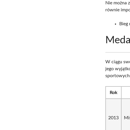
Nie można z
równie impo
Bieg
Meda
W ciągu swo
jego wyjątk
sportowych 
Rok
2013
Mi