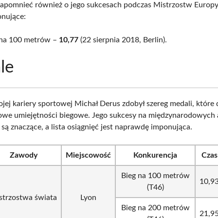
apomnieć również o jego sukcesach podczas Mistrzostw Europy,
nujące:
 na 100 metrów –
10,77
(22 sierpnia 2018, Berlin).
le
jej kariery sportowej Michał Derus zdobył szereg medali, które 
owe umiejętności biegowe. Jego sukcesy na międzynarodowych
są znaczące, a lista osiągnięć jest naprawdę imponująca.
Zawody
Miejscowość
Konkurencja
Czas
Bieg na 100 metrów
10,9
(T46)
strzostwa świata
Lyon
Bieg na 200 metrów
21,9