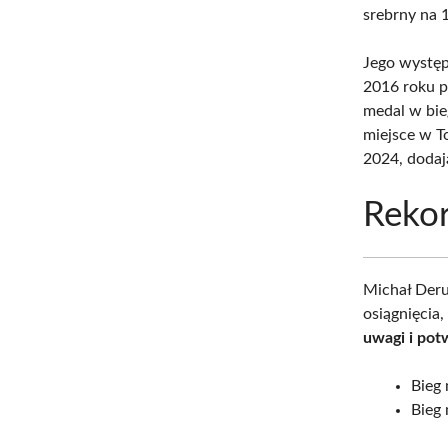
srebrny na 
Jego występ
2016 roku p
medal w bie
miejsce w T
2024, dodają
Reko
Michał Deru
osiągnięcia
uwagi i potw
Bieg
Bieg