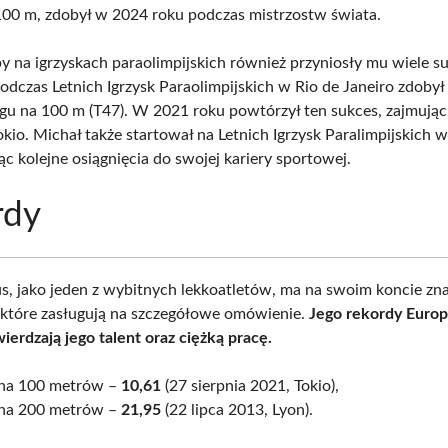
100 m, zdobył w 2024 roku podczas mistrzostw świata.
y na igrzyskach paraolimpijskich również przyniosły mu wiele 
odczas Letnich Igrzysk Paraolimpijskich w Rio de Janeiro zdobył
gu na 100 m (T47). W 2021 roku powtórzył ten sukces, zajmując
okio. Michał także startował na Letnich Igrzysk Paralimpijskich 
c kolejne osiągnięcia do swojej kariery sportowej.
rdy
s, jako jeden z wybitnych lekkoatletów, ma na swoim koncie zn
, które zasługują na szczegółowe omówienie.
Jego rekordy Europ
ierdzają jego talent oraz ciężką pracę.
 na 100 metrów –
10,61
(27 sierpnia 2021, Tokio),
 na 200 metrów –
21,95
(22 lipca 2013, Lyon).