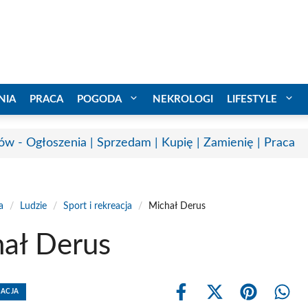
NIA
PRACA
POGODA
NEKROLOGI
LIFESTYLE
ów - Ogłoszenia | Sprzedam | Kupię | Zamienię | Praca
a
/
Ludzie
/
Sport i rekreacja
/
Michał Derus
ał Derus
EACJA
Share
Share
Share
Shar
on
on
on
on