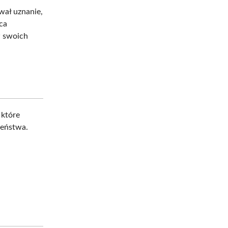
wał uznanie,
ca
w swoich
 które
zeństwa.