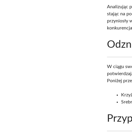
Analizując 
stając na p
przyniosły 
konkurencja
Odzn
W ciągu swo
potwierdzaj
Poniżej prz
Krzyż
Srebr
Przyp