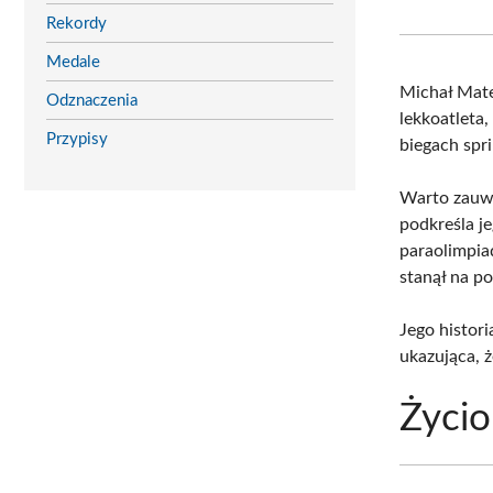
Rekordy
Medale
Michał Mat
Odznaczenia
lekkoatleta
Przypisy
biegach spr
Warto zauwa
podkreśla j
paraolimpia
stanął na p
Jego histori
ukazująca, 
Życio