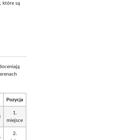
 które są
doceniają
 arenach
Pozycja
1.
3
miejsce
2.
5