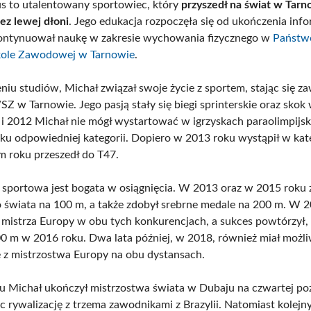
s to utalentowany sportowiec, który
przyszedł na świat w Tarn
bez lewej dłoni
. Jego edukacja rozpoczęła się od ukończenia info
ontynuował naukę w zakresie wychowania fizycznego w
Państw
kole Zawodowej w Tarnowie
.
niu studiów, Michał związał swoje życie z sportem, stając się 
 w Tarnowie. Jego pasją stały się biegi sprinterskie oraz skok
 i 2012 Michał nie mógł wystartować w igrzyskach paraolimpijsk
u odpowiedniej kategorii. Dopiero w 2013 roku wystąpił w kate
 roku przeszedł do T47.
a sportowa jest bogata w osiągnięcia. W 2013 oraz w 2015 roku 
 świata na 100 m, a także zdobył srebrne medale na 200 m. W 
ł mistrza Europy w obu tych konkurencjach, a sukces powtórzył,
00 m w 2016 roku. Dwa lata później, w 2018, również miał możl
ię z mistrzostwa Europy na obu dystansach.
 Michał ukończył mistrzostwa świata w Dubaju na czwartej poz
c rywalizację z trzema zawodnikami z Brazylii. Natomiast kolejn