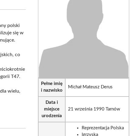
sApp
LinkedIn
Email
any polski
lizuje się w
onujące.
jskich, co
eściokrotnie
gorii T47.
Pełne imię
Michał Mateusz Derus
i nazwisko
dla wielu,
Data i
miejsce
21 września 1990 Tarnów
urodzenia
Reprezentacja Polska
Igrzyska