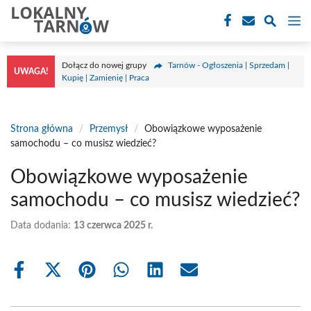
Przejdź
M
do
treści
Dołącz do nowej grupy
Tarnów - Ogłoszenia | Sprzedam |
UWAGA!
Kupię | Zamienię | Praca
Strona główna
/
Przemysł
/
Obowiązkowe wyposażenie
samochodu – co musisz wiedzieć?
Obowiązkowe wyposażenie
samochodu – co musisz wiedzieć?
Data dodania:
13 czerwca 2025 r.
Share
Share
Share
Share
Share
Share
on
on
on
on
on
on
Facebook
X
Pinterest
WhatsApp
LinkedIn
Email
(Twitter)