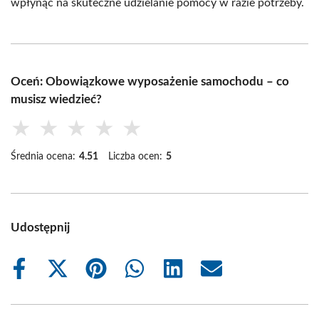
wpłynąć na skuteczne udzielanie pomocy w razie potrzeby.
Oceń: Obowiązkowe wyposażenie samochodu – co
musisz wiedzieć?
★
★
★
★
★
Średnia ocena:
4.51
Liczba ocen:
5
Udostępnij
Share
Share
Share
Share
Share
Share
on
on
on
on
on
on
Facebook
X
Pinterest
WhatsApp
LinkedIn
Email
(Twitter)