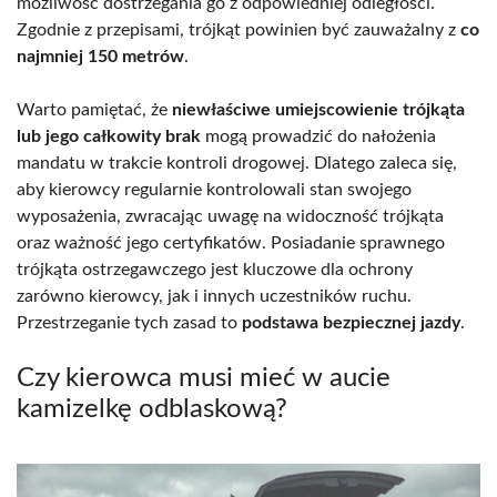
możliwość dostrzegania go z odpowiedniej odległości.
Zgodnie z przepisami, trójkąt powinien być zauważalny z
co
najmniej 150 metrów
.
Warto pamiętać, że
niewłaściwe umiejscowienie trójkąta
lub jego całkowity brak
mogą prowadzić do nałożenia
mandatu w trakcie kontroli drogowej. Dlatego zaleca się,
aby kierowcy regularnie kontrolowali stan swojego
wyposażenia, zwracając uwagę na widoczność trójkąta
oraz ważność jego certyfikatów. Posiadanie sprawnego
trójkąta ostrzegawczego jest kluczowe dla ochrony
zarówno kierowcy, jak i innych uczestników ruchu.
Przestrzeganie tych zasad to
podstawa bezpiecznej jazdy
.
Czy kierowca musi mieć w aucie
kamizelkę odblaskową?