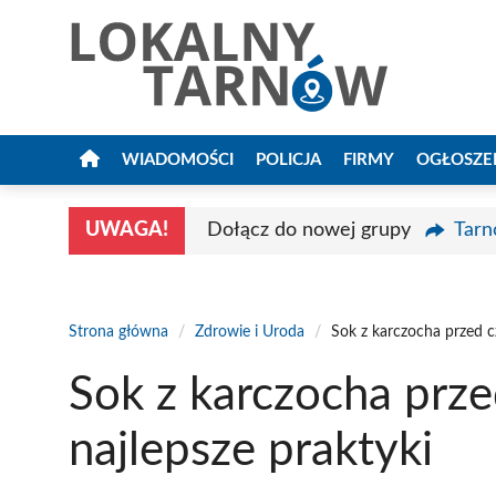
Przejdź
do
treści
WIADOMOŚCI
POLICJA
FIRMY
OGŁOSZE
UWAGA!
Dołącz do nowej grupy
Tarn
Strona główna
/
Zdrowie i Uroda
/
Sok z karczocha przed c
Sok z karczocha prze
najlepsze praktyki