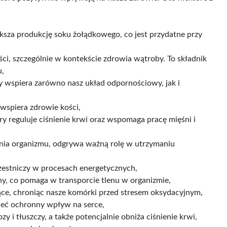
sza produkcję soku żołądkowego, co jest przydatne przy
ci, szczególnie w kontekście zdrowia wątroby. To składnik
u,
y wspiera zarówno nasz układ odpornościowy, jak i
wspiera zdrowie kości,
ry reguluje ciśnienie krwi oraz wspomaga pracę mięśni i
ia organizmu, odgrywa ważną rolę w utrzymaniu
czestniczy w procesach energetycznych,
ny, co pomaga w transporcie tlenu w organizmie,
ące, chroniąc nasze komórki przed stresem oksydacyjnym,
mieć ochronny wpływ na serce,
y i tłuszczy, a także potencjalnie obniża ciśnienie krwi,