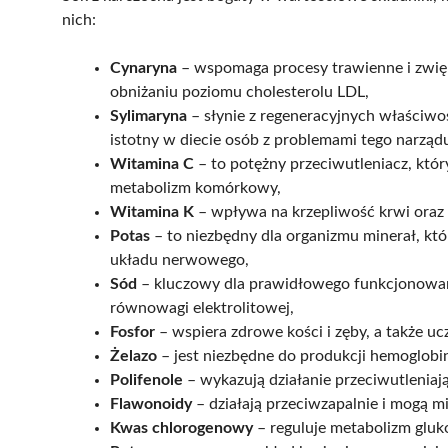
nich:
Cynaryna
– wspomaga procesy trawienne i zwięk
obniżaniu poziomu cholesterolu LDL,
Sylimaryna
– słynie z regeneracyjnych właściwoś
istotny w diecie osób z problemami tego narząd
Witamina C
– to potężny przeciwutleniacz, któr
metabolizm komórkowy,
Witamina K
– wpływa na krzepliwość krwi oraz 
Potas
– to niezbędny dla organizmu minerał, któ
układu nerwowego,
Sód
– kluczowy dla prawidłowego funkcjonowan
równowagi elektrolitowej,
Fosfor
– wspiera zdrowe kości i zęby, a także u
Żelazo
– jest niezbędne do produkcji hemoglobi
Polifenole
– wykazują działanie przeciwutleniaj
Flawonoidy
– działają przeciwzapalnie i mogą 
Kwas chlorogenowy
– reguluje metabolizm glukoz