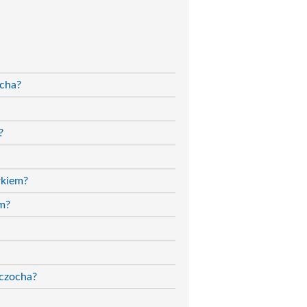
ocha?
?
łkiem?
em?
rczocha?