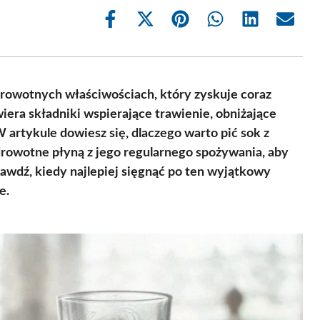
Share
Share
Share
Share
Share
Share
on
on
on
on
on
on
Facebook
X
Pinterest
WhatsApp
LinkedIn
Email
(Twitter)
zdrowotnych właściwościach, który zyskuje coraz
iera składniki wspierające trawienie, obniżające
 artykule dowiesz się, dlaczego warto pić sok z
zdrowotne płyną z jego regularnego spożywania, aby
awdź, kiedy najlepiej sięgnąć po ten wyjątkowy
e.