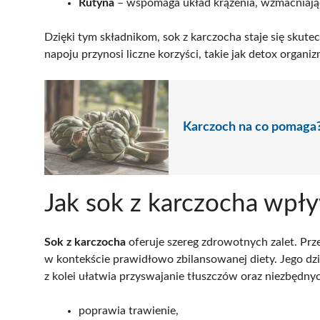
Rutyna
– wspomaga układ krążenia, wzmacniają
Dzięki tym składnikom, sok z karczocha staje się skut
napoju przynosi liczne korzyści, takie jak detox organi
Karczoch na co pomaga? 
Jak sok z karczocha wpł
Sok z karczocha
oferuje szereg zdrowotnych zalet. Prz
w kontekście prawidłowo zbilansowanej diety. Jego dzi
z kolei ułatwia przyswajanie tłuszczów oraz niezbędn
poprawia trawienie,