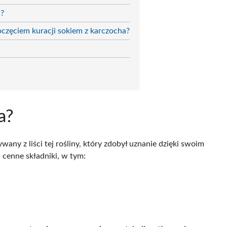
a?
oczęciem kuracji sokiem z karczocha?
a?
any z liści tej rośliny, który zdobył uznanie dzięki swoim
w cenne składniki, w tym: