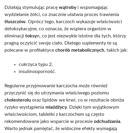
Działają stymulując pracę
wątroby
i wspomagając
wydzielanie żółci, co znacznie ułatwia proces trawienia
tłuszczów
. Oprócz tego, karczoch wykazuje właściwości
detoksykacyjne, co oznacza, że wspiera organizm w
eliminacji
toksy
n, co jest niezwykle istotne dla tych, którzy
pragną oczyścić swoje ciało. Dlatego suplementy te są
polecane w profilaktyce
chorób metabolicznych
, takich jak:
cukrzyca typu 2,
insulinooporność.
Regularne przyjmowanie karczocha może również
przyczynić się do utrzymania właściwego poziomu
cholesterolu
oraz lipidów we krwi, co w rezultacie obniża
ryzyko wystąpienia
miażdżycy
. Dzięki tym wyjątkowym
właściwościom, tabletki z karczochem są często
rekomendowane jako wsparcie w procesie
odchudzania
.
Warto jednak pamiętać, że widoczne efekty wymagają