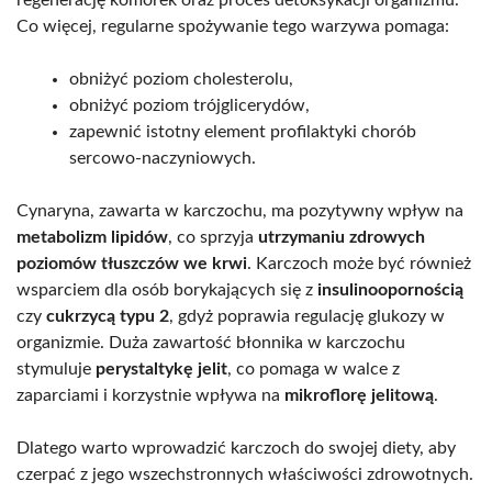
regenerację komórek oraz proces detoksykacji organizmu.
Co więcej, regularne spożywanie tego warzywa pomaga:
obniżyć poziom cholesterolu,
obniżyć poziom trójglicerydów,
zapewnić istotny element profilaktyki chorób
sercowo-naczyniowych.
Cynaryna, zawarta w karczochu, ma pozytywny wpływ na
metabolizm lipidów
, co sprzyja
utrzymaniu zdrowych
poziomów tłuszczów we krwi
. Karczoch może być również
wsparciem dla osób borykających się z
insulinoopornością
czy
cukrzycą typu 2
, gdyż poprawia regulację glukozy w
organizmie. Duża zawartość błonnika w karczochu
stymuluje
perystaltykę jelit
, co pomaga w walce z
zaparciami i korzystnie wpływa na
mikroflorę jelitową
.
Dlatego warto wprowadzić karczoch do swojej diety, aby
czerpać z jego wszechstronnych właściwości zdrowotnych.