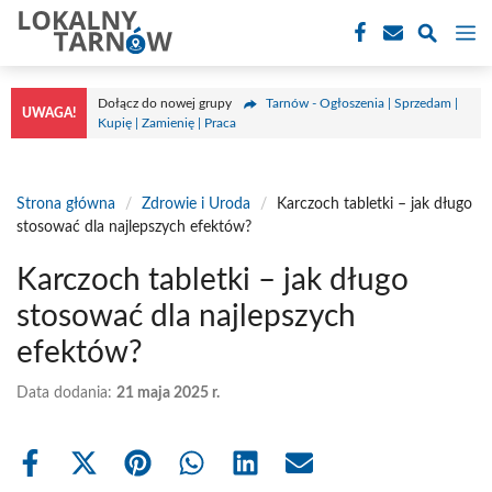
Przejdź
M
do
treści
Dołącz do nowej grupy
Tarnów - Ogłoszenia | Sprzedam |
UWAGA!
Kupię | Zamienię | Praca
Strona główna
/
Zdrowie i Uroda
/
Karczoch tabletki – jak długo
stosować dla najlepszych efektów?
Karczoch tabletki – jak długo
stosować dla najlepszych
efektów?
Data dodania:
21 maja 2025 r.
Share
Share
Share
Share
Share
Share
on
on
on
on
on
on