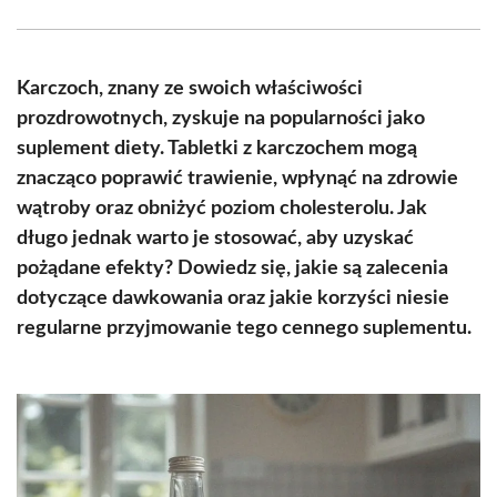
Facebook
X
Pinterest
WhatsApp
LinkedIn
Email
(Twitter)
Karczoch, znany ze swoich właściwości
prozdrowotnych, zyskuje na popularności jako
suplement diety. Tabletki z karczochem mogą
znacząco poprawić trawienie, wpłynąć na zdrowie
wątroby oraz obniżyć poziom cholesterolu. Jak
długo jednak warto je stosować, aby uzyskać
pożądane efekty? Dowiedz się, jakie są zalecenia
dotyczące dawkowania oraz jakie korzyści niesie
regularne przyjmowanie tego cennego suplementu.