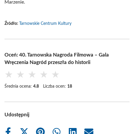
Marzenie.
Źródło:
Tarnowskie Centrum Kultury
Oceń: 40. Tarnowska Nagroda Filmowa – Gala
Wręczenia Nagród przeszła do historii
★
★
★
★
★
Średnia ocena:
4.8
Liczba ocen:
18
Udostępnij
Share
Share
Share
Share
Share
Share