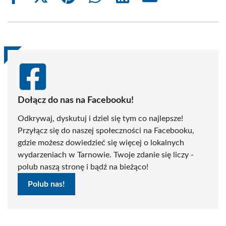
on
on
on
on
on
on
Facebook
X
Pinterest
WhatsApp
LinkedIn
Email
(Twitter)
Dołącz do nas na Facebooku!
Odkrywaj, dyskutuj i dziel się tym co najlepsze!
Przyłącz się do naszej społeczności na Facebooku,
gdzie możesz dowiedzieć się więcej o lokalnych
wydarzeniach w Tarnowie. Twoje zdanie się liczy -
polub naszą stronę i bądź na bieżąco!
Polub nas!