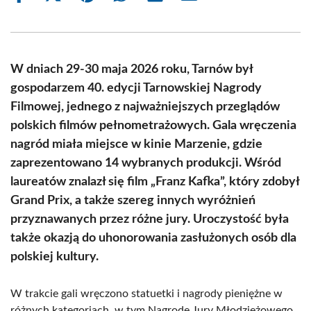
on
on
on
on
on
on
Facebook
X
Pinterest
WhatsApp
LinkedIn
Email
(Twitter)
W dniach 29-30 maja 2026 roku, Tarnów był
gospodarzem 40. edycji Tarnowskiej Nagrody
Filmowej, jednego z najważniejszych przeglądów
polskich filmów pełnometrażowych. Gala wręczenia
nagród miała miejsce w kinie Marzenie, gdzie
zaprezentowano 14 wybranych produkcji. Wśród
laureatów znalazł się film „Franz Kafka”, który zdobył
Grand Prix, a także szereg innych wyróżnień
przyznawanych przez różne jury. Uroczystość była
także okazją do uhonorowania zasłużonych osób dla
polskiej kultury.
W trakcie gali wręczono statuetki i nagrody pieniężne w
różnych kategoriach, w tym Nagrodę Jury Młodzieżowego,