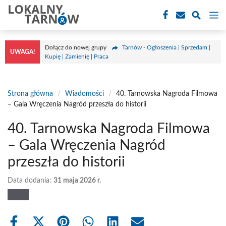
Przejdź
M
do
treści
Dołącz do nowej grupy
Tarnów - Ogłoszenia | Sprzedam |
UWAGA!
Kupię | Zamienię | Praca
Strona główna
/
Wiadomości
/
40. Tarnowska Nagroda Filmowa
– Gala Wręczenia Nagród przeszła do historii
40. Tarnowska Nagroda Filmowa
– Gala Wręczenia Nagród
przeszła do historii
Data dodania:
31 maja 2026 r.
Share
Share
Share
Share
Share
Share