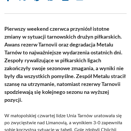
on
on
on
on
on
on
Facebook
X
Pinterest
WhatsApp
LinkedIn
Email
(Twitter)
Pierwszy weekend czerwca przyniósł istotne
zmiany w sytuacji tarnowskich drużyn piłkarskich.
Awans rezerw Tarnovii oraz degradacja Metalu
Tarnów to najważniejsze wydarzenia ostatnich dni.
Zespoły rywalizujące w piłkarskich ligach
zakończyły swoje sezonowe zmagania, a wyniki nie
były dla wszystkich pomyślne. Zespół Metalu stracił
szansę na utrzymanie, natomiast rezerwy Tarnovii
spodziewają się kolejnego sezonu na wyższej
pozycji.
W małopolskiej czwartej lidze Unia Tarnów uratowała się
po zwycięstwie nad Limanovią, a wynikiem 3-0 zapewniła
sobie korzystną sytuację w tabeli. Gole zdobyli Chiichii