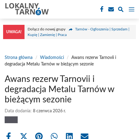
Przejdź
M
do
treści
Dołącz do nowej grupy
Tarnów - Ogłoszenia | Sprzedam |
UWAGA!
Kupię | Zamienię | Praca
Strona główna
/
Wiadomości
/
Awans rezerw Tarnovii i
degradacja Metalu Tarnów w bieżącym sezonie
Awans rezerw Tarnovii i
degradacja Metalu Tarnów w
bieżącym sezonie
Data dodania:
8 czerwca 2026 r.
Share
Share
Share
Share
Share
Share