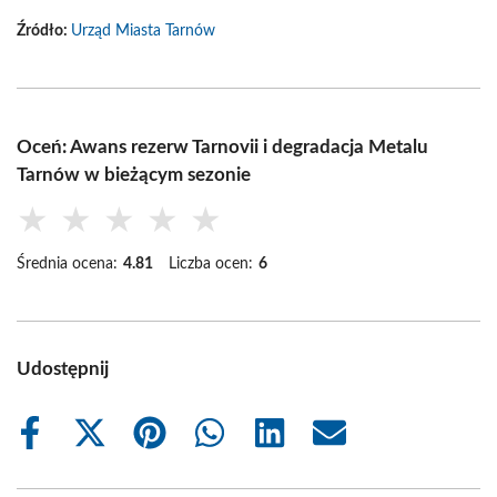
Źródło:
Urząd Miasta Tarnów
Oceń: Awans rezerw Tarnovii i degradacja Metalu
Tarnów w bieżącym sezonie
★
★
★
★
★
Średnia ocena:
4.81
Liczba ocen:
6
Udostępnij
Share
Share
Share
Share
Share
Share
on
on
on
on
on
on
Facebook
X
Pinterest
WhatsApp
LinkedIn
Email
(Twitter)