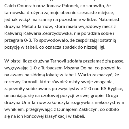
Caleb Onuorah oraz Tomasz Palonek, co sprawiło, że
tarnowska drużyna zajmuje obecnie szesnaste miejsce,
jednak wciąż ma szansę na pozostanie w lidze. Natomiast
drużyna Metalu Tarnów, która miała wyjazdowy mecz z
Kalwarią Kalwaria Zebrzydowska, nie poradziła sobie i
przegrała 0-3. To spowodowało, że zespół zajął ostatnią
pozycję w tabeli, co oznacza spadek do niższej ligi.
W piątej lidze drużyna Tarnovii zdołała przełamać złą passę,
wygrywając 1-0 z Turbaczem Mszana Dolna, co pozwoliło
na awans na siódmą lokatę w tabeli. Warto zaznaczyć, że
rezerwy Tarnovii, które również miały swoje zmagania,
zapewniły sobie awans po zwycięstwie 2-0 nad KS Ryglice,
umacniając się na czołowej pozycji w swej grupie. Druga
drużyna Unii Tarnów zakończyła rozgrywki z niekorzystnym
wynikiem, przegrywając z Dunajcem Zakliczyn, co odbiło
się na ich końcowej klasyfikacji w tabeli.