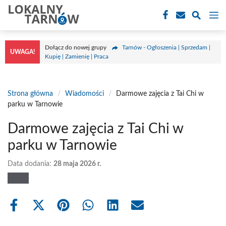
Przejdź
M
do
treści
Dołącz do nowej grupy
Tarnów - Ogłoszenia | Sprzedam |
UWAGA!
Kupię | Zamienię | Praca
Strona główna
/
Wiadomości
/
Darmowe zajęcia z Tai Chi w
parku w Tarnowie
Darmowe zajęcia z Tai Chi w
parku w Tarnowie
Data dodania:
28 maja 2026 r.
Share
Share
Share
Share
Share
Share
on
on
on
on
on
on
Facebook
X
Pinterest
WhatsApp
LinkedIn
Email