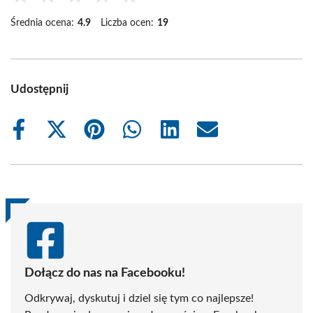
Średnia ocena:
4.9
Liczba ocen:
19
Udostępnij
Share
Share
Share
Share
Share
Share
on
on
on
on
on
on
Facebook
X
Pinterest
WhatsApp
LinkedIn
Email
(Twitter)
Dołącz do nas na Facebooku!
Odkrywaj, dyskutuj i dziel się tym co najlepsze!