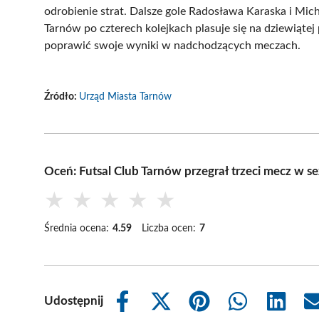
odrobienie strat. Dalsze gole Radosława Karaska i Mich
Tarnów po czterech kolejkach plasuje się na dziewiątej 
poprawić swoje wyniki w nadchodzących meczach.
Źródło:
Urząd Miasta Tarnów
Oceń: Futsal Club Tarnów przegrał trzeci mecz w s
★
★
★
★
★
Średnia ocena:
4.59
Liczba ocen:
7
Udostępnij
Share
Share
Share
Share
Share
on
on
on
on
on