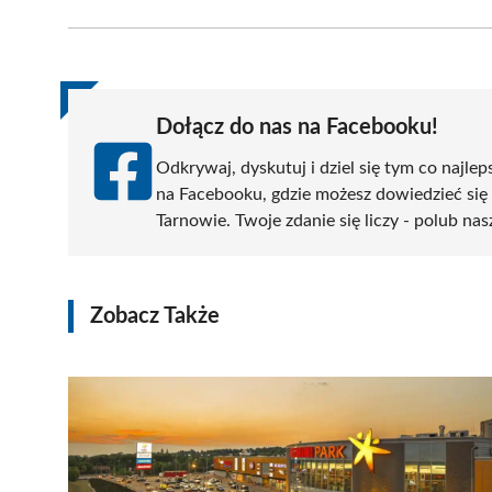
Facebook
X
Pinterest
WhatsApp
LinkedIn
(Twitter)
Dołącz do nas na Facebooku!
Odkrywaj, dyskutuj i dziel się tym co najlep
na Facebooku, gdzie możesz dowiedzieć się
Tarnowie. Twoje zdanie się liczy - polub nas
Zobacz Także