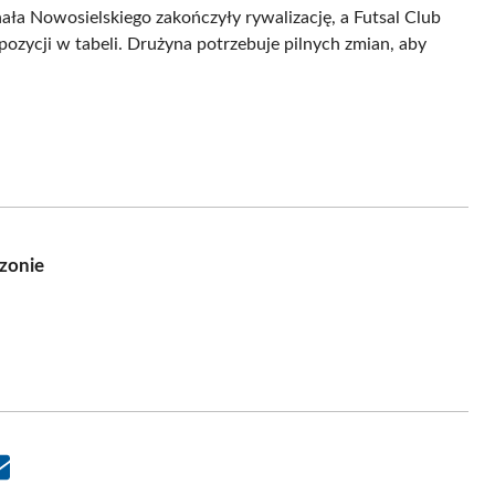
ała Nowosielskiego zakończyły rywalizację, a Futsal Club
pozycji w tabeli. Drużyna potrzebuje pilnych zmian, aby
ezonie
Share
on