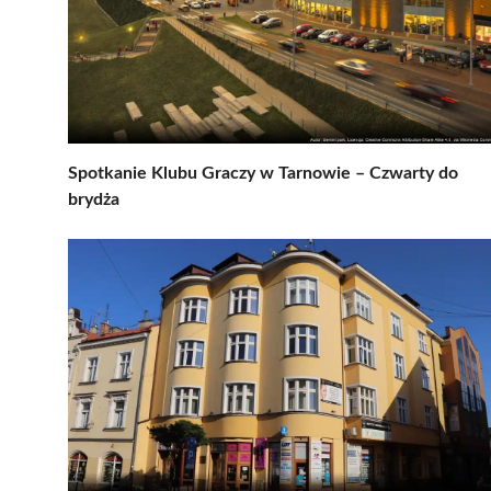
Spotkanie Klubu Graczy w Tarnowie – Czwarty do
brydża