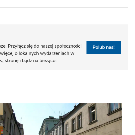
Email
sze! Przyłącz się do naszej społeczności
Polub nas!
 więcej o lokalnych wydarzeniach w
zą stronę i bądź na bieżąco!