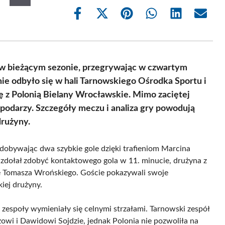
Share
Share
Share
Share
Share
Share
on
on
on
on
on
on
Facebook
X
Pinterest
WhatsApp
LinkedIn
Email
(Twitter)
i w bieżącym sezonie, przegrywając w czwartym
nie odbyło się w hali Tarnowskiego Ośrodka Sportu i
się z Polonią Bielany Wrocławskie. Mimo zaciętej
spodarzy. Szczegóły meczu i analiza gry powodują
rużyny.
zdobywając dwa szybkie gole dzięki trafieniom Marcina
i zdołał zdobyć kontaktowego gola w 11. minucie, drużyna z
e Tomasza Wrońskiego. Goście pokazywali swoje
iej drużyny.
 zespoły wymieniały się celnymi strzałami. Tarnowski zespół
zowi i Dawidowi Sojdzie, jednak Polonia nie pozwoliła na