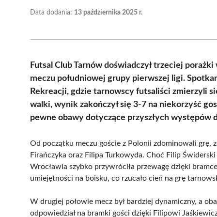
Data dodania:
13 października 2025 r.
Futsal Club Tarnów doświadczył trzeciej porażk
meczu południowej grupy pierwszej ligi. Spotka
Rekreacji, gdzie tarnowscy futsaliści zmierzyli 
walki, wynik zakończył się 3-7 na niekorzyść go
pewne obawy dotyczące przyszłych występów d
Od początku meczu goście z Polonii zdominowali grę, 
Firańczyka oraz Filipa Turkowyda. Choć Filip Świdersk
Wrocławia szybko przywróciła przewagę dzięki bramc
umiejętności na boisku, co rzucało cień na grę tarnowsk
W drugiej połowie mecz był bardziej dynamiczny, a oba
odpowiedział na bramki gości dzięki Filipowi Jaśkiewic