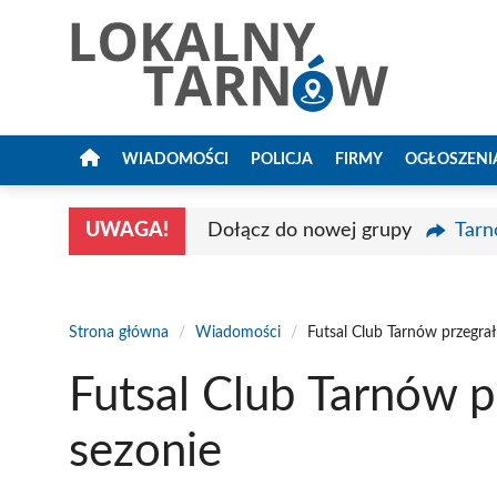
Przejdź
do
treści
WIADOMOŚCI
POLICJA
FIRMY
OGŁOSZENI
UWAGA!
Dołącz do nowej grupy
Tarn
Strona główna
/
Wiadomości
/
Futsal Club Tarnów przegrał
Futsal Club Tarnów p
sezonie