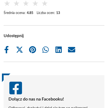
★
★
★
★
★
Średnia ocena:
4.85
Liczba ocen:
13
Udostępnij
Share
Share
Share
Share
Share
Share
on
on
on
on
on
on
Facebook
X
Pinterest
WhatsApp
LinkedIn
Email
(Twitter)
Dołącz do nas na Facebooku!