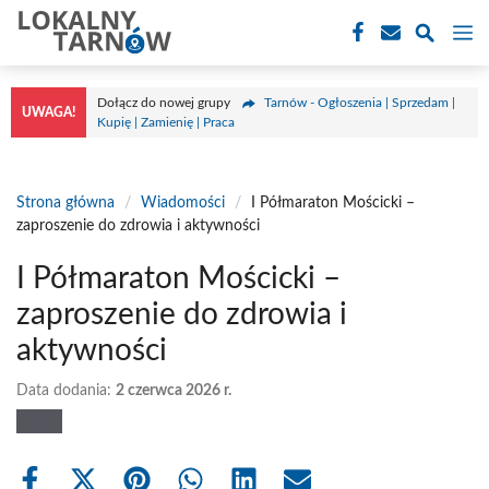
Przejdź
M
do
treści
Dołącz do nowej grupy
Tarnów - Ogłoszenia | Sprzedam |
UWAGA!
Kupię | Zamienię | Praca
Strona główna
/
Wiadomości
/
I Półmaraton Mościcki –
zaproszenie do zdrowia i aktywności
I Półmaraton Mościcki –
zaproszenie do zdrowia i
aktywności
Data dodania:
2 czerwca 2026 r.
Share
Share
Share
Share
Share
Share