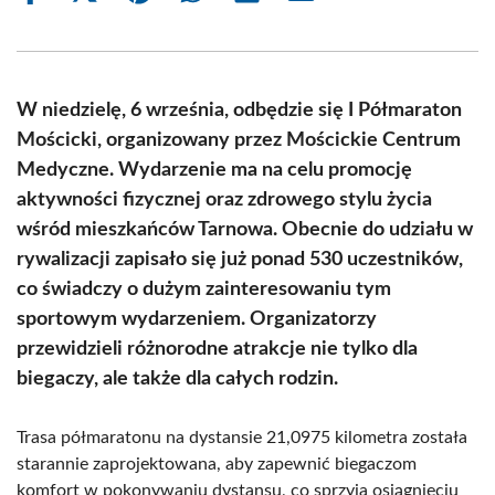
on
on
on
on
on
on
Facebook
X
Pinterest
WhatsApp
LinkedIn
Email
(Twitter)
W niedzielę, 6 września, odbędzie się I Półmaraton
Mościcki, organizowany przez Mościckie Centrum
Medyczne. Wydarzenie ma na celu promocję
aktywności fizycznej oraz zdrowego stylu życia
wśród mieszkańców Tarnowa. Obecnie do udziału w
rywalizacji zapisało się już ponad 530 uczestników,
co świadczy o dużym zainteresowaniu tym
sportowym wydarzeniem. Organizatorzy
przewidzieli różnorodne atrakcje nie tylko dla
biegaczy, ale także dla całych rodzin.
Trasa półmaratonu na dystansie 21,0975 kilometra została
starannie zaprojektowana, aby zapewnić biegaczom
komfort w pokonywaniu dystansu, co sprzyja osiągnięciu