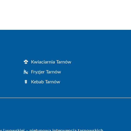
Kwiaciarnia Tarnów
Fryzjer Tarnów
Kebab Tarnów
icy Lwowskiej – nietypowa interwencja tarnowskich