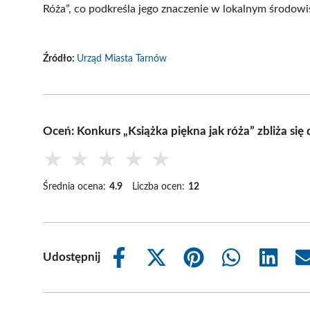
Róża”, co podkreśla jego znaczenie w lokalnym środowis
Źródło:
Urząd Miasta Tarnów
Oceń: Konkurs „Książka piękna jak róża” zbliża s
★
★
★
★
★
Średnia ocena:
4.9
Liczba ocen:
12
Udostępnij
Share
Share
Share
Share
Share
on
on
on
on
on
Facebook
X
Pinterest
WhatsApp
LinkedIn
(Twitter)