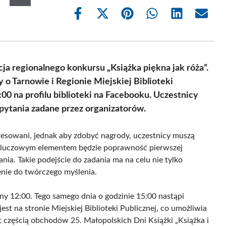
Share
Share
Share
Share
Share
Share
on
on
on
on
on
on
Facebook
X
Pinterest
WhatsApp
LinkedIn
Email
(Twitter)
ycja regionalnego konkursu „Książka piękna jak róża”.
 Tarnowie i Regionie Miejskiej Biblioteki
:00 na profilu biblioteki na Facebooku. Uczestnicy
pytania zadane przez organizatorów.
esowani, jednak aby zdobyć nagrody, uczestnicy muszą
 Kluczowym elementem będzie poprawność pierwszej
nia. Takie podejście do zadania ma na celu nie tylko
enie do twórczego myślenia.
ny 12:00. Tego samego dnia o godzinie 15:00 nastąpi
t na stronie Miejskiej Biblioteki Publicznej, co umożliwia
t częścią obchodów 25. Małopolskich Dni Książki „Książka i