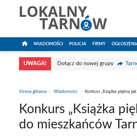
Przejdź
do
treści
WIADOMOŚCI
POLICJA
FIRMY
OGŁOSZENI
UWAGA!
Dołącz do nowej grupy
Tarn
Strona główna
/
Wiadomości
/
Konkurs „Książka piękna jak
Konkurs „Książka pięk
do mieszkańców Tar