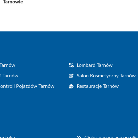
Tarnowie
 Tarnów
Lombard Tarnów
f Tarnów
Salon Kosmetyczny Tarnów
Kontroli Pojazdów Tarnów
Restauracje Tarnów
ym toku
Cielę spacerujące po ul