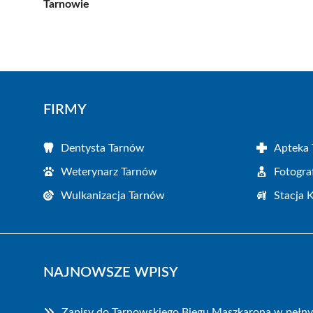
Tarnowie
FIRMY
Dentysta Tarnów
Apteka
Weterynarz Tarnów
Fotogra
Wulkanizacja Tarnów
Stacja 
NAJNOWSZE WPISY
Zapisy do Tarnowskiego Biegu Maszkarona w pełn