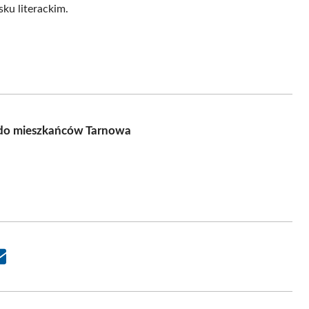
ku literackim.
ię do mieszkańców Tarnowa
Share
on
Email