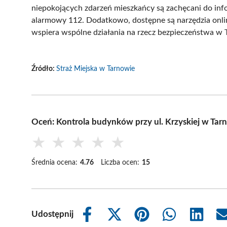
niepokojących zdarzeń mieszkańcy są zachęcani do in
alarmowy 112. Dodatkowo, dostępne są narzędzia online
wspiera wspólne działania na rzecz bezpieczeństwa w 
Źródło:
Straż Miejska w Tarnowie
Oceń: Kontrola budynków przy ul. Krzyskiej w Ta
★
★
★
★
★
Średnia ocena:
4.76
Liczba ocen:
15
Udostępnij
Share
Share
Share
Share
Share
on
on
on
on
on