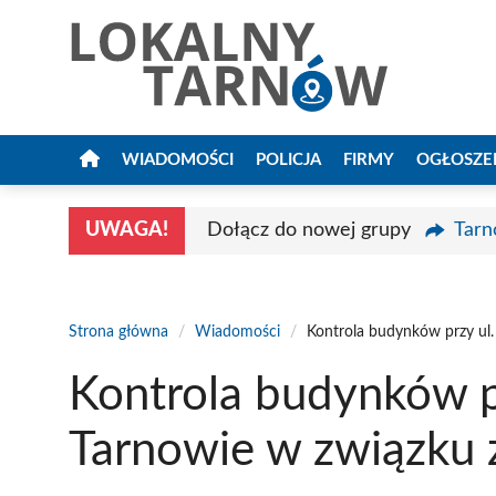
Przejdź
do
treści
WIADOMOŚCI
POLICJA
FIRMY
OGŁOSZE
UWAGA!
Dołącz do nowej grupy
Tarn
Strona główna
/
Wiadomości
/
Kontrola budynków przy ul.
Kontrola budynków pr
Tarnowie w związku