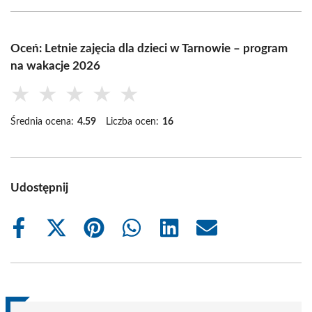
Oceń: Letnie zajęcia dla dzieci w Tarnowie – program
na wakacje 2026
★
★
★
★
★
Średnia ocena:
4.59
Liczba ocen:
16
Udostępnij
Share
Share
Share
Share
Share
Share
on
on
on
on
on
on
Facebook
X
Pinterest
WhatsApp
LinkedIn
Email
(Twitter)