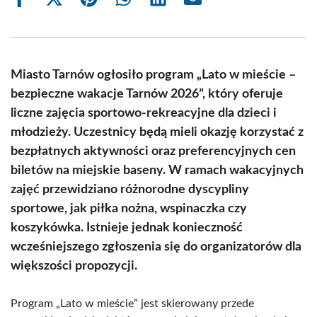
Share
Share
Share
Share
Share
Share
on
on
on
on
on
on
Facebook
X
Pinterest
WhatsApp
LinkedIn
Email
(Twitter)
Miasto Tarnów ogłosiło program „Lato w mieście –
bezpieczne wakacje Tarnów 2026”, który oferuje
liczne zajęcia sportowo-rekreacyjne dla dzieci i
młodzieży. Uczestnicy będą mieli okazję korzystać z
bezpłatnych aktywności oraz preferencyjnych cen
biletów na miejskie baseny. W ramach wakacyjnych
zajęć przewidziano różnorodne dyscypliny
sportowe, jak piłka nożna, wspinaczka czy
koszykówka. Istnieje jednak konieczność
wcześniejszego zgłoszenia się do organizatorów dla
większości propozycji.
Program „Lato w mieście” jest skierowany przede