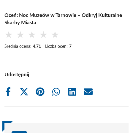
Oceń: Noc Muzeów w Tarnowie – Odkryj Kulturalne
Skarby Miasta
★
★
★
★
★
Średnia ocena:
4.71
Liczba ocen:
7
Udostępnij
Share
Share
Share
Share
Share
Share
on
on
on
on
on
on
Facebook
X
Pinterest
WhatsApp
LinkedIn
Email
(Twitter)