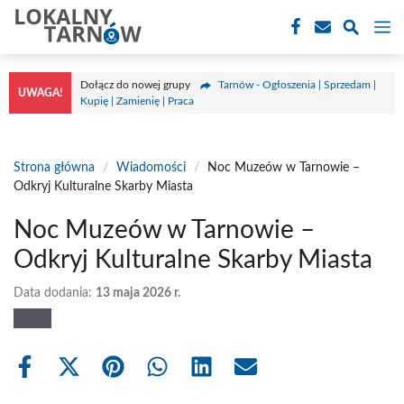
Przejdź
M
do
treści
Dołącz do nowej grupy
Tarnów - Ogłoszenia | Sprzedam |
UWAGA!
Kupię | Zamienię | Praca
Strona główna
/
Wiadomości
/
Noc Muzeów w Tarnowie –
Odkryj Kulturalne Skarby Miasta
Noc Muzeów w Tarnowie –
Odkryj Kulturalne Skarby Miasta
Data dodania:
13 maja 2026 r.
Share
Share
Share
Share
Share
Share
on
on
on
on
on
on
Facebook
X
Pinterest
WhatsApp
LinkedIn
Email