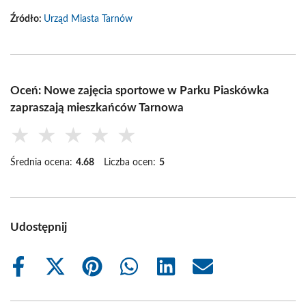
Źródło:
Urząd Miasta Tarnów
Oceń: Nowe zajęcia sportowe w Parku Piaskówka
zapraszają mieszkańców Tarnowa
★
★
★
★
★
Średnia ocena:
4.68
Liczba ocen:
5
Udostępnij
Share
Share
Share
Share
Share
Share
on
on
on
on
on
on
Facebook
X
Pinterest
WhatsApp
LinkedIn
Email
(Twitter)