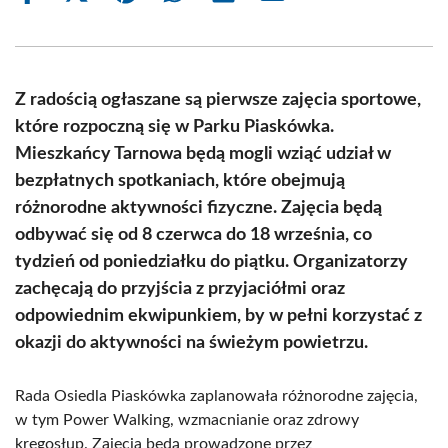
on
on
on
on
on
on
Facebook
X
Pinterest
WhatsApp
LinkedIn
Email
(Twitter)
Z radością ogłaszane są pierwsze zajęcia sportowe,
które rozpoczną się w Parku Piaskówka.
Mieszkańcy Tarnowa będą mogli wziąć udział w
bezpłatnych spotkaniach, które obejmują
różnorodne aktywności fizyczne. Zajęcia będą
odbywać się od 8 czerwca do 18 września, co
tydzień od poniedziałku do piątku. Organizatorzy
zachęcają do przyjścia z przyjaciółmi oraz
odpowiednim ekwipunkiem, by w pełni korzystać z
okazji do aktywności na świeżym powietrzu.
Rada Osiedla Piaskówka zaplanowała różnorodne zajęcia,
w tym Power Walking, wzmacnianie oraz zdrowy
kręgosłup. Zajęcia będą prowadzone przez