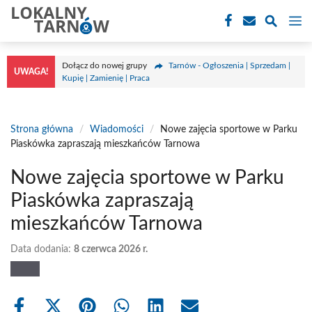
Przejdź
M
do
treści
Dołącz do nowej grupy
Tarnów - Ogłoszenia | Sprzedam |
UWAGA!
Kupię | Zamienię | Praca
Strona główna
/
Wiadomości
/
Nowe zajęcia sportowe w Parku
Piaskówka zapraszają mieszkańców Tarnowa
Nowe zajęcia sportowe w Parku
Piaskówka zapraszają
mieszkańców Tarnowa
Data dodania:
8 czerwca 2026 r.
Share
Share
Share
Share
Share
Share