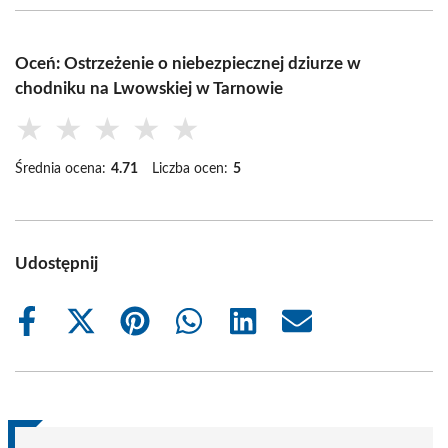
Oceń: Ostrzeżenie o niebezpiecznej dziurze w
chodniku na Lwowskiej w Tarnowie
★
★
★
★
★
Średnia ocena:
4.71
Liczba ocen:
5
Udostępnij
Share
Share
Share
Share
Share
Share
on
on
on
on
on
on
Facebook
X
Pinterest
WhatsApp
LinkedIn
Email
(Twitter)