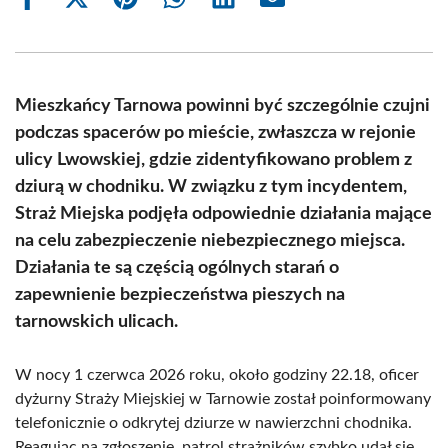
Share
Share
Share
Share
Share
Share
on
on
on
on
on
on
Facebook
X
Pinterest
WhatsApp
LinkedIn
Email
(Twitter)
Mieszkańcy Tarnowa powinni być szczególnie czujni
podczas spacerów po mieście, zwłaszcza w rejonie
ulicy Lwowskiej, gdzie zidentyfikowano problem z
dziurą w chodniku. W związku z tym incydentem,
Straż Miejska podjęła odpowiednie działania mające
na celu zabezpieczenie niebezpiecznego miejsca.
Działania te są częścią ogólnych starań o
zapewnienie bezpieczeństwa pieszych na
tarnowskich ulicach.
W nocy 1 czerwca 2026 roku, około godziny 22.18, oficer
dyżurny Straży Miejskiej w Tarnowie został poinformowany
telefonicznie o odkrytej dziurze w nawierzchni chodnika.
Reagując na zgłoszenie, patrol strażników szybko udał się