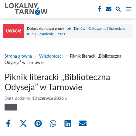
Przejdź
M
do
treści
Dołącz do nowej grupy
Tarnów - Ogłoszenia | Sprzedam |
UWAGA!
Kupię | Zamienię | Praca
Strona główna
/
Wiadomości
/
Piknik literacki „Biblioteczna
Odyseja” w Tarnowie
Piknik literacki „Biblioteczna
Odyseja” w Tarnowie
Data dodania:
12 czerwca 2026 r.
Share
Share
Share
Share
Share
Share
on
on
on
on
on
on
Facebook
X
Pinterest
WhatsApp
LinkedIn
Email