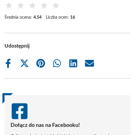
★
★
★
★
★
Średnia ocena:
4.54
Liczba ocen:
16
Udostępnij
Share
Share
Share
Share
Share
Share
on
on
on
on
on
on
Facebook
X
Pinterest
WhatsApp
LinkedIn
Email
(Twitter)
Dołącz do nas na Facebooku!