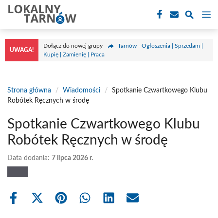
Przejdź
M
do
treści
Dołącz do nowej grupy
Tarnów - Ogłoszenia | Sprzedam |
UWAGA!
Kupię | Zamienię | Praca
Strona główna
/
Wiadomości
/
Spotkanie Czwartkowego Klubu
Robótek Ręcznych w środę
Spotkanie Czwartkowego Klubu
Robótek Ręcznych w środę
Data dodania:
7 lipca 2026 r.
Share
Share
Share
Share
Share
Share
on
on
on
on
on
on
Facebook
X
Pinterest
WhatsApp
LinkedIn
Email