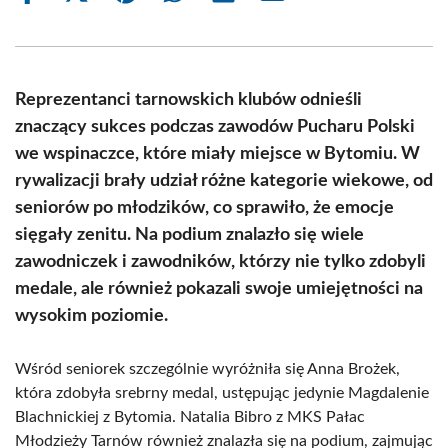
on
on
on
on
on
on
Facebook
X
Pinterest
WhatsApp
LinkedIn
Email
(Twitter)
Reprezentanci tarnowskich klubów odnieśli
znaczący sukces podczas zawodów Pucharu Polski
we wspinaczce, które miały miejsce w Bytomiu. W
rywalizacji brały udział różne kategorie wiekowe, od
seniorów po młodzików, co sprawiło, że emocje
sięgały zenitu. Na podium znalazło się wiele
zawodniczek i zawodników, którzy nie tylko zdobyli
medale, ale również pokazali swoje umiejętności na
wysokim poziomie.
Wśród seniorek szczególnie wyróżniła się Anna Brożek,
która zdobyła srebrny medal, ustępując jedynie Magdalenie
Blachnickiej z Bytomia. Natalia Bibro z MKS Pałac
Młodzieży Tarnów również znalazła się na podium, zajmując