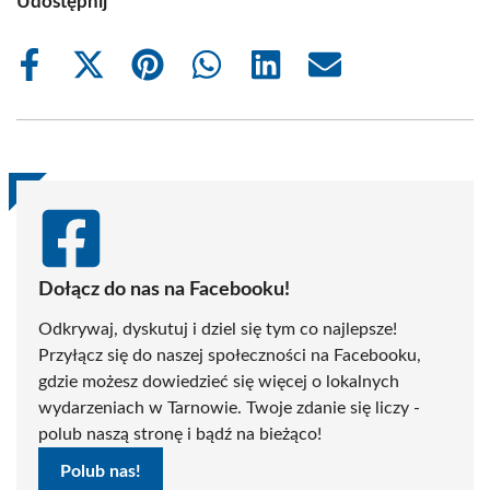
Udostępnij
Share
Share
Share
Share
Share
Share
on
on
on
on
on
on
Facebook
X
Pinterest
WhatsApp
LinkedIn
Email
(Twitter)
Dołącz do nas na Facebooku!
Odkrywaj, dyskutuj i dziel się tym co najlepsze!
Przyłącz się do naszej społeczności na Facebooku,
gdzie możesz dowiedzieć się więcej o lokalnych
wydarzeniach w Tarnowie. Twoje zdanie się liczy -
polub naszą stronę i bądź na bieżąco!
Polub nas!