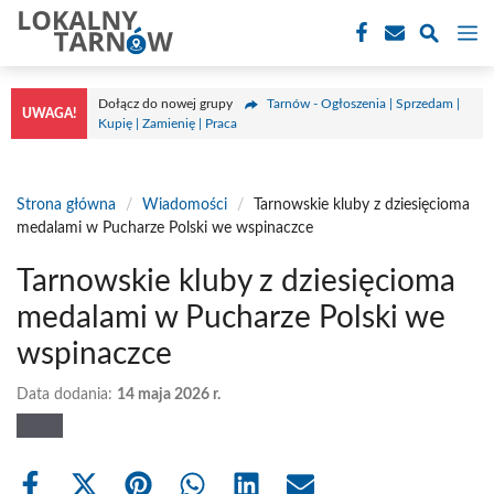
Przejdź
M
do
treści
Dołącz do nowej grupy
Tarnów - Ogłoszenia | Sprzedam |
UWAGA!
Kupię | Zamienię | Praca
Strona główna
/
Wiadomości
/
Tarnowskie kluby z dziesięcioma
medalami w Pucharze Polski we wspinaczce
Tarnowskie kluby z dziesięcioma
medalami w Pucharze Polski we
wspinaczce
Data dodania:
14 maja 2026 r.
Share
Share
Share
Share
Share
Share