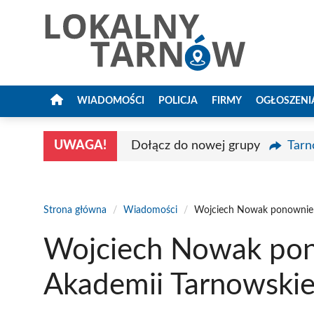
Przejdź
do
treści
WIADOMOŚCI
POLICJA
FIRMY
OGŁOSZENI
UWAGA!
Dołącz do nowej grupy
Tarn
Strona główna
/
Wiadomości
/
Wojciech Nowak ponownie 
Wojciech Nowak po
Akademii Tarnowskie