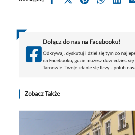
Share
Share
Share
Share
Share
on
on
on
on
on
Facebook
X
Pinterest
WhatsApp
LinkedIn
(Twitter)
Dołącz do nas na Facebooku!
Odkrywaj, dyskutuj i dziel się tym co najlep
na Facebooku, gdzie możesz dowiedzieć się
Tarnowie. Twoje zdanie się liczy - polub nas
Zobacz Także