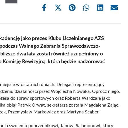
Share
Share
Share
Share
Share
Share
on
on
on
on
on
on
Facebook
X
Pinterest
WhatsApp
LinkedIn
Email
(Twitter)
kadencję jako prezes Klubu Uczelnianego AZS
i podczas Walnego Zebrania Sprawozdawczo-
iższe dwa lata został również uzupełniony o
 Komisję Rewizyjną, która będzie nadzorować
iejsce w ostatnich dniach. Delegaci reprezentujący
adzeniu działalności przez Wojciecha Nowaka. Oprócz niego,
rezesa do spraw sportowych oraz Roberta Wardzałę jako
ka objął Patryk Orwat, sekretarza została Magdalena Zając,
uczek, Przemysław Markowicz oraz Martyna Scąber.
wania swojemu poprzednikowi, Janowi Salamonowi, który