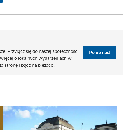
Share
on
Email
sze! Przyłącz się do naszej społeczności
Polub nas!
 więcej o lokalnych wydarzeniach w
zą stronę i bądź na bieżąco!