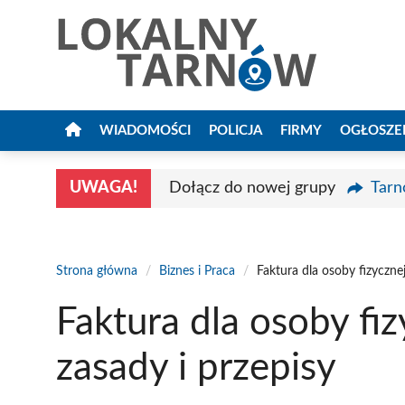
Przejdź
do
treści
WIADOMOŚCI
POLICJA
FIRMY
OGŁOSZE
UWAGA!
Dołącz do nowej grupy
Tarn
Strona główna
/
Biznes i Praca
/
Faktura dla osoby fizyczne
Faktura dla osoby fi
zasady i przepisy