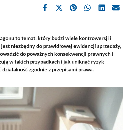
Share
Share
Share
Share
Share
Share
on
on
on
on
on
on
Facebook
X
Pinterest
WhatsApp
LinkedIn
Email
(Twitter)
agonu to temat, który budzi wiele kontrowersji i
est niezbędny do prawidłowej ewidencji sprzedaży,
rowadzić do poważnych konsekwencji prawnych i
ują w takich przypadkach i jak uniknąć ryzyk
 działalność zgodnie z przepisami prawa.