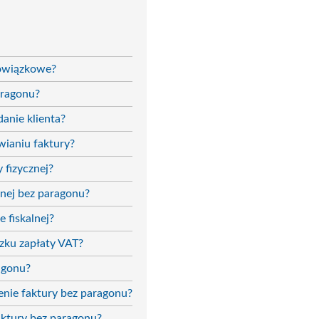
bowiązkowe?
aragonu?
anie klienta?
wianiu faktury?
 fizycznej?
znej bez paragonu?
 fiskalnej?
zku zapłaty VAT?
agonu?
enie faktury bez paragonu?
aktury bez paragonu?