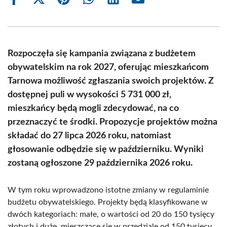
Share
Share
Share
Share
Share
Share
on
on
on
on
on
on
Facebook
X
Pinterest
WhatsApp
LinkedIn
Email
(Twitter)
Rozpoczęła się kampania związana z budżetem
obywatelskim na rok 2027, oferując mieszkańcom
Tarnowa możliwość zgłaszania swoich projektów. Z
dostępnej puli w wysokości 5 731 000 zł,
mieszkańcy będą mogli zdecydować, na co
przeznaczyć te środki. Propozycje projektów można
składać do 27 lipca 2026 roku, natomiast
głosowanie odbędzie się w październiku. Wyniki
zostaną ogłoszone 29 października 2026 roku.
W tym roku wprowadzono istotne zmiany w regulaminie
budżetu obywatelskiego. Projekty będą klasyfikowane w
dwóch kategoriach: małe, o wartości od 20 do 150 tysięcy
złotych i duże, mieszczące się w przedziale od 150 tysięcy