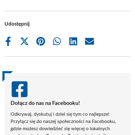
Udostępnij
Share
Share
Share
Share
Share
Share
on
on
on
on
on
on
Facebook
X
Pinterest
WhatsApp
LinkedIn
Email
(Twitter)
Dołącz do nas na Facebooku!
Odkrywaj, dyskutuj i dziel się tym co najlepsze!
Przyłącz się do naszej społeczności na Facebooku,
gdzie możesz dowiedzieć się więcej o lokalnych