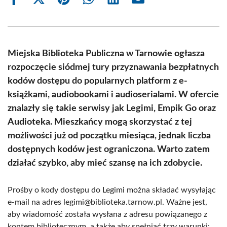
Share
Share
Share
Share
Share
Share
on
on
on
on
on
on
Facebook
X
Pinterest
WhatsApp
LinkedIn
Email
(Twitter)
Miejska Biblioteka Publiczna w Tarnowie ogłasza
rozpoczęcie siódmej tury przyznawania bezpłatnych
kodów dostępu do popularnych platform z e-
książkami, audiobookami i audioserialami. W ofercie
znalazły się takie serwisy jak Legimi, Empik Go oraz
Audioteka. Mieszkańcy mogą skorzystać z tej
możliwości już od początku miesiąca, jednak liczba
dostępnych kodów jest ograniczona. Warto zatem
działać szybko, aby mieć szansę na ich zdobycie.
Prośby o kody dostępu do Legimi można składać wysyłając
e-mail na adres legimi@biblioteka.tarnow.pl. Ważne jest,
aby wiadomość została wysłana z adresu powiązanego z
kontem bibliotecznym, a także aby spełniać trzy warunki: