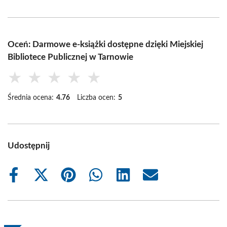
Oceń: Darmowe e-książki dostępne dzięki Miejskiej
Bibliotece Publicznej w Tarnowie
★
★
★
★
★
Średnia ocena:
4.76
Liczba ocen:
5
Udostępnij
Share
Share
Share
Share
Share
Share
on
on
on
on
on
on
Facebook
X
Pinterest
WhatsApp
LinkedIn
Email
(Twitter)