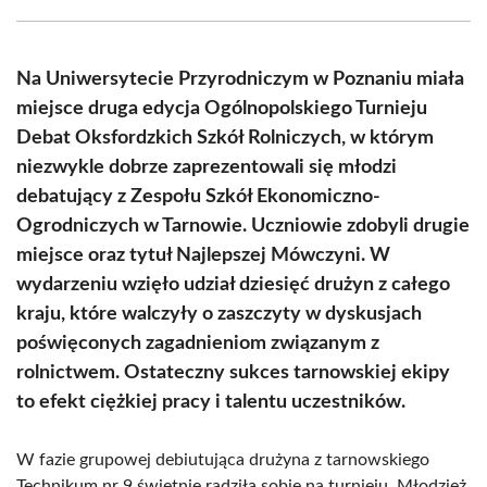
Facebook
X
Pinterest
WhatsApp
LinkedIn
Email
(Twitter)
Na Uniwersytecie Przyrodniczym w Poznaniu miała
miejsce druga edycja Ogólnopolskiego Turnieju
Debat Oksfordzkich Szkół Rolniczych, w którym
niezwykle dobrze zaprezentowali się młodzi
debatujący z Zespołu Szkół Ekonomiczno-
Ogrodniczych w Tarnowie. Uczniowie zdobyli drugie
miejsce oraz tytuł Najlepszej Mówczyni. W
wydarzeniu wzięło udział dziesięć drużyn z całego
kraju, które walczyły o zaszczyty w dyskusjach
poświęconych zagadnieniom związanym z
rolnictwem. Ostateczny sukces tarnowskiej ekipy
to efekt ciężkiej pracy i talentu uczestników.
W fazie grupowej debiutująca drużyna z tarnowskiego
Technikum nr 9 świetnie radziła sobie na turnieju. Młodzież