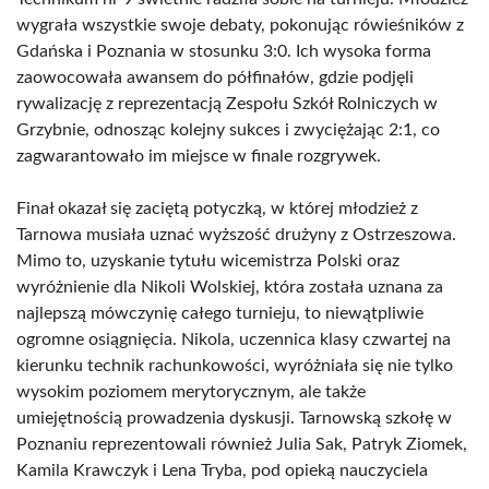
wygrała wszystkie swoje debaty, pokonując rówieśników z
Gdańska i Poznania w stosunku 3:0. Ich wysoka forma
zaowocowała awansem do półfinałów, gdzie podjęli
rywalizację z reprezentacją Zespołu Szkół Rolniczych w
Grzybnie, odnosząc kolejny sukces i zwyciężając 2:1, co
zagwarantowało im miejsce w finale rozgrywek.
Finał okazał się zaciętą potyczką, w której młodzież z
Tarnowa musiała uznać wyższość drużyny z Ostrzeszowa.
Mimo to, uzyskanie tytułu wicemistrza Polski oraz
wyróżnienie dla Nikoli Wolskiej, która została uznana za
najlepszą mówczynię całego turnieju, to niewątpliwie
ogromne osiągnięcia. Nikola, uczennica klasy czwartej na
kierunku technik rachunkowości, wyróżniała się nie tylko
wysokim poziomem merytorycznym, ale także
umiejętnością prowadzenia dyskusji. Tarnowską szkołę w
Poznaniu reprezentowali również Julia Sak, Patryk Ziomek,
Kamila Krawczyk i Lena Tryba, pod opieką nauczyciela