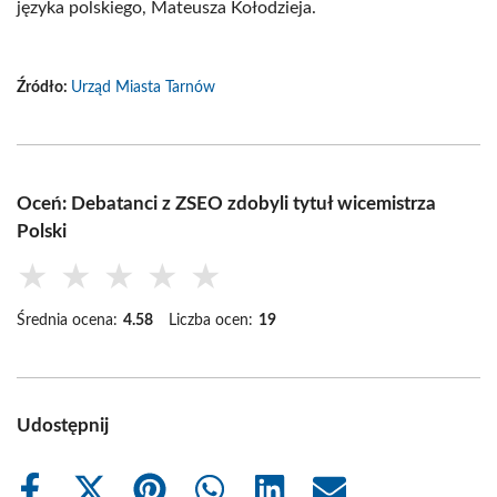
języka polskiego, Mateusza Kołodzieja.
Źródło:
Urząd Miasta Tarnów
Oceń: Debatanci z ZSEO zdobyli tytuł wicemistrza
Polski
★
★
★
★
★
Średnia ocena:
4.58
Liczba ocen:
19
Udostępnij
Share
Share
Share
Share
Share
Share