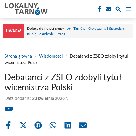
Przejdź
M
do
treści
Dołącz do nowej grupy
Tarnów - Ogłoszenia | Sprzedam |
UWAGA!
Kupię | Zamienię | Praca
Strona główna
/
Wiadomości
/
Debatanci z ZSEO zdobyli tytuł
wicemistrza Polski
Debatanci z ZSEO zdobyli tytuł
wicemistrza Polski
Data dodania:
23 kwietnia 2026 r.
Share
Share
Share
Share
Share
Share
on
on
on
on
on
on