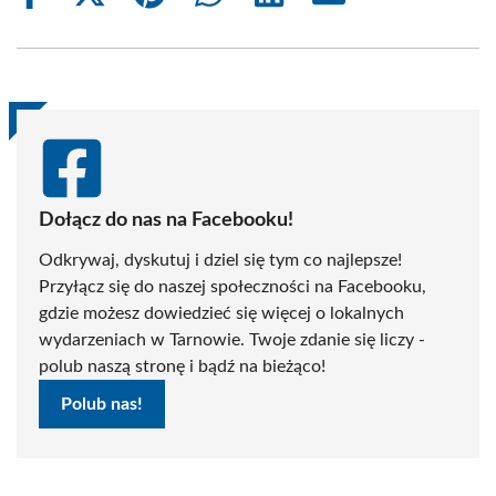
on
on
on
on
on
on
Facebook
X
Pinterest
WhatsApp
LinkedIn
Email
(Twitter)
Dołącz do nas na Facebooku!
Odkrywaj, dyskutuj i dziel się tym co najlepsze!
Przyłącz się do naszej społeczności na Facebooku,
gdzie możesz dowiedzieć się więcej o lokalnych
wydarzeniach w Tarnowie. Twoje zdanie się liczy -
polub naszą stronę i bądź na bieżąco!
Polub nas!