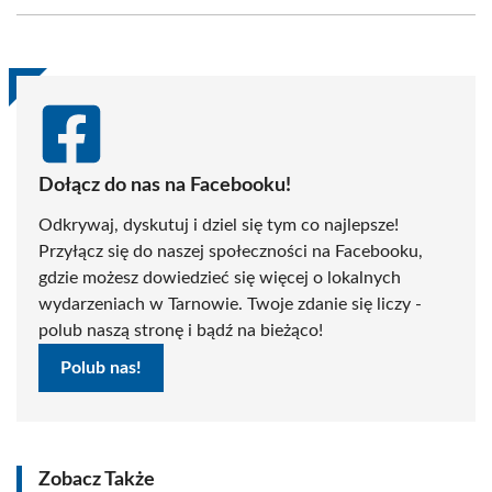
Facebook
X
Pinterest
WhatsApp
LinkedIn
Email
(Twitter)
Dołącz do nas na Facebooku!
Odkrywaj, dyskutuj i dziel się tym co najlepsze!
Przyłącz się do naszej społeczności na Facebooku,
gdzie możesz dowiedzieć się więcej o lokalnych
wydarzeniach w Tarnowie. Twoje zdanie się liczy -
polub naszą stronę i bądź na bieżąco!
Polub nas!
Zobacz Także