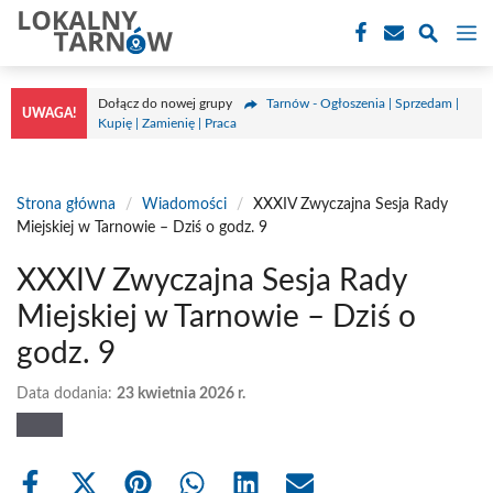
Przejdź
M
do
treści
Dołącz do nowej grupy
Tarnów - Ogłoszenia | Sprzedam |
UWAGA!
Kupię | Zamienię | Praca
Strona główna
/
Wiadomości
/
XXXIV Zwyczajna Sesja Rady
Miejskiej w Tarnowie – Dziś o godz. 9
XXXIV Zwyczajna Sesja Rady
Miejskiej w Tarnowie – Dziś o
godz. 9
Data dodania:
23 kwietnia 2026 r.
Share
Share
Share
Share
Share
Share