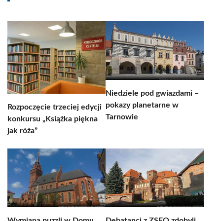
Niedziele pod gwiazdami –
pokazy planetarne w
Rozpoczęcie trzeciej edycji
Tarnowie
konkursu „Książka piękna
jak róża”
Wymiana puzzli w Domu
Debatanci z ZSEO zdobyli