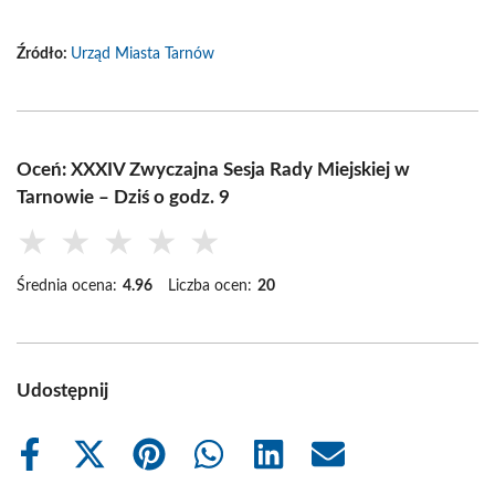
Źródło:
Urząd Miasta Tarnów
Oceń: XXXIV Zwyczajna Sesja Rady Miejskiej w
Tarnowie – Dziś o godz. 9
★
★
★
★
★
Średnia ocena:
4.96
Liczba ocen:
20
Udostępnij
Share
Share
Share
Share
Share
Share
on
on
on
on
on
on