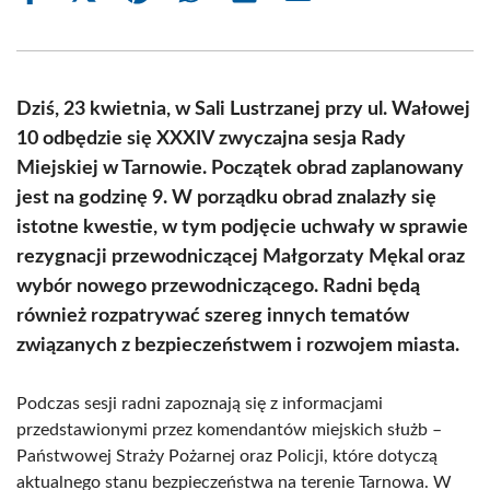
on
on
on
on
on
on
Facebook
X
Pinterest
WhatsApp
LinkedIn
Email
(Twitter)
Dziś, 23 kwietnia, w Sali Lustrzanej przy ul. Wałowej
10 odbędzie się XXXIV zwyczajna sesja Rady
Miejskiej w Tarnowie. Początek obrad zaplanowany
jest na godzinę 9. W porządku obrad znalazły się
istotne kwestie, w tym podjęcie uchwały w sprawie
rezygnacji przewodniczącej Małgorzaty Mękal oraz
wybór nowego przewodniczącego. Radni będą
również rozpatrywać szereg innych tematów
związanych z bezpieczeństwem i rozwojem miasta.
Podczas sesji radni zapoznają się z informacjami
przedstawionymi przez komendantów miejskich służb –
Państwowej Straży Pożarnej oraz Policji, które dotyczą
aktualnego stanu bezpieczeństwa na terenie Tarnowa. W