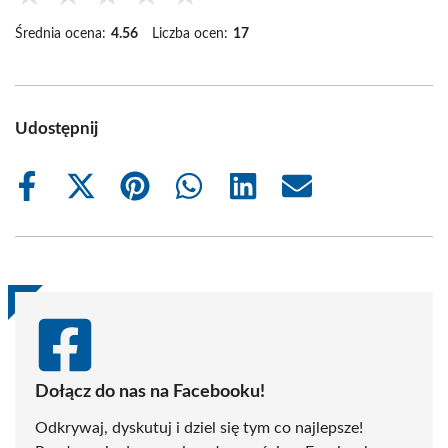
Średnia ocena:
4.56
Liczba ocen:
17
Udostępnij
Share
Share
Share
Share
Share
Share
on
on
on
on
on
on
Facebook
X
Pinterest
WhatsApp
LinkedIn
Email
(Twitter)
Dołącz do nas na Facebooku!
Odkrywaj, dyskutuj i dziel się tym co najlepsze!