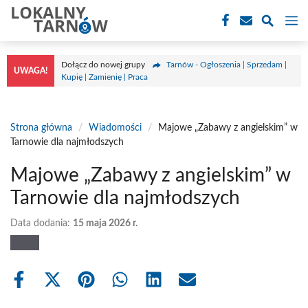
Przejdź
M
do
treści
Dołącz do nowej grupy
Tarnów - Ogłoszenia | Sprzedam |
UWAGA!
Kupię | Zamienię | Praca
Strona główna
/
Wiadomości
/
Majowe „Zabawy z angielskim” w
Tarnowie dla najmłodszych
Majowe „Zabawy z angielskim” w
Tarnowie dla najmłodszych
Data dodania:
15 maja 2026 r.
Share
Share
Share
Share
Share
Share
on
on
on
on
on
on
Facebook
X
Pinterest
WhatsApp
LinkedIn
Email