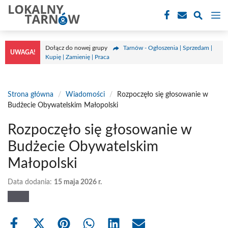
Przejdź
M
do
treści
Dołącz do nowej grupy
Tarnów - Ogłoszenia | Sprzedam |
UWAGA!
Kupię | Zamienię | Praca
Strona główna
/
Wiadomości
/
Rozpoczęło się głosowanie w
Budżecie Obywatelskim Małopolski
Rozpoczęło się głosowanie w
Budżecie Obywatelskim
Małopolski
Data dodania:
15 maja 2026 r.
Share
Share
Share
Share
Share
Share