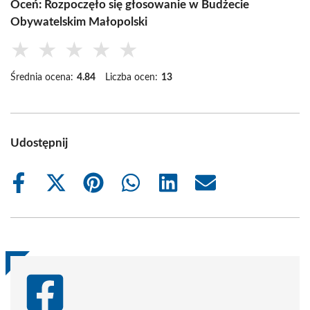
Oceń: Rozpoczęło się głosowanie w Budżecie
Obywatelskim Małopolski
★
★
★
★
★
Średnia ocena:
4.84
Liczba ocen:
13
Udostępnij
Share
Share
Share
Share
Share
Share
on
on
on
on
on
on
Facebook
X
Pinterest
WhatsApp
LinkedIn
Email
(Twitter)