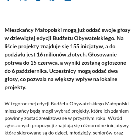
on
on
on
on
on
on
Facebook
X
Pinterest
WhatsApp
LinkedIn
Email
(Twitter)
Mieszkańcy Małopolski mogą już oddać swoje głosy
w dziewiątej edycji Budżetu Obywatelskiego. Na
liście projekty znajduje się 155 inicjatyw, a do
podziału jest 16 milionów złotych. Głosowanie
potrwa do 15 czerwca, a wyniki zostaną ogłoszone
do 6 października. Uczestnicy mogą oddać dwa
głosy, co pozwala na większy wpływ na lokalne
projekty.
W tegorocznej edycji Budżetu Obywatelskiego Małopolski
mieszkańcy będą mogli wybrać projekty, które ich zdaniem
powinny zostać zrealizowane w przyszłym roku. Wśród
zgłoszonych propozycji znajdują się różnorodne inicjatywy,
które skierowane są do dzieci, młodzieży, seniorów oraz