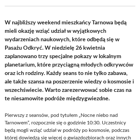
Facebook
X
Pinterest
WhatsApp
LinkedIn
Email
(Twitter)
W najbliższy weekend mieszkańcy Tarnowa będą
mieli okazję wziąć udział w wyjątkowych
wydarzeniach naukowych, które odbędą się w
Pasażu Odkryć. W niedzielę 26 kwietnia
zaplanowano trzy specjalne pokazy w lokalnym
planetarium, które przyciągną młodych odkrywców
oraz ich rodziny. Każdy seans to nie tylko zabawa,
ale także szansa na poszerzenie wiedzy o kosmosie i
wszechświecie. Warto zarezerwować sobie czas na
te niesamowite podróże międzygwiezdne.
Pierwszy z seansów, pod tytułem „Nocne niebo nad
Tarnowem”, rozpocznie się o godzinie 10:30. Uczestnicy
będą mogli wziąć udział w podróży po kosmosie, podczas
której dowiedzą się więcej o gwiazdozbiorach oraz innych