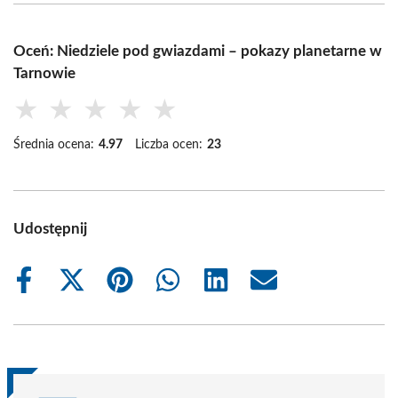
Oceń: Niedziele pod gwiazdami – pokazy planetarne w
Tarnowie
★
★
★
★
★
Średnia ocena:
4.97
Liczba ocen:
23
Udostępnij
Share
Share
Share
Share
Share
Share
on
on
on
on
on
on
Facebook
X
Pinterest
WhatsApp
LinkedIn
Email
(Twitter)