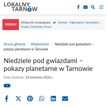
Przejdź
M
do
treści
Dołącz do nowej grupy
Tarnów - Ogłoszenia | Sprzedam |
UWAGA!
Kupię | Zamienię | Praca
Strona główna
/
Wiadomości
/
Niedziele pod gwiazdami –
pokazy planetarne w Tarnowie
Niedziele pod gwiazdami –
pokazy planetarne w Tarnowie
Data dodania:
22 kwietnia 2026 r.
Share
Share
Share
Share
Share
Share
on
on
on
on
on
on