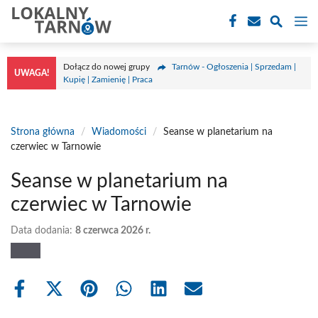
Przejdź
M
do
treści
Dołącz do nowej grupy
Tarnów - Ogłoszenia | Sprzedam |
UWAGA!
Kupię | Zamienię | Praca
Strona główna
/
Wiadomości
/
Seanse w planetarium na
czerwiec w Tarnowie
Seanse w planetarium na
czerwiec w Tarnowie
Data dodania:
8 czerwca 2026 r.
Share
Share
Share
Share
Share
Share
on
on
on
on
on
on
Facebook
X
Pinterest
WhatsApp
LinkedIn
Email