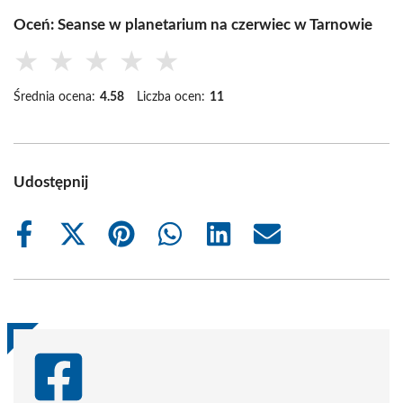
Oceń: Seanse w planetarium na czerwiec w Tarnowie
★
★
★
★
★
Średnia ocena:
4.58
Liczba ocen:
11
Udostępnij
Share
Share
Share
Share
Share
Share
on
on
on
on
on
on
Facebook
X
Pinterest
WhatsApp
LinkedIn
Email
(Twitter)