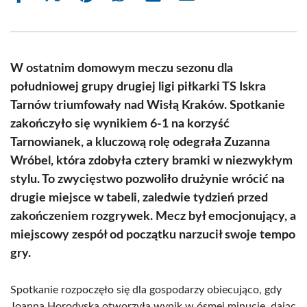
on
on
on
on
on
on
Facebook
X
Pinterest
WhatsApp
LinkedIn
Email
(Twitter)
W ostatnim domowym meczu sezonu dla
południowej grupy drugiej ligi piłkarki TS Iskra
Tarnów triumfowały nad Wisłą Kraków. Spotkanie
zakończyło się wynikiem 6-1 na korzyść
Tarnowianek, a kluczową rolę odegrała Zuzanna
Wróbel, która zdobyła cztery bramki w niezwykłym
stylu. To zwycięstwo pozwoliło drużynie wrócić na
drugie miejsce w tabeli, zaledwie tydzień przed
zakończeniem rozgrywek. Mecz był emocjonujący, a
miejscowy zespół od początku narzucił swoje tempo
gry.
Spotkanie rozpoczęło się dla gospodarzy obiecująco, gdy
Joanna Horodyska otworzyła wynik w ósmej minucie, dając