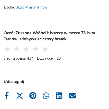
Źródło:
Urząd Miasta Tarnów
Oceń: Zuzanna Wróbel błyszczy w meczu TS Iskra
Tarnów, zdobywając cztery bramki
★
★
★
★
★
Średnia ocena:
4.94
Liczba ocen:
20
Udostępnij
Share
Share
Share
Share
Share
Share
on
on
on
on
on
on
Facebook
X
Pinterest
WhatsApp
LinkedIn
Email
(Twitter)