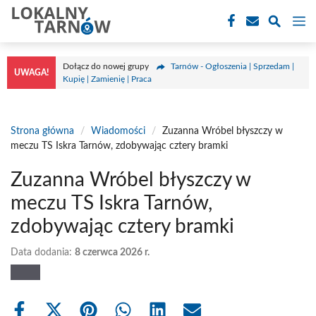
Przejdź
M
do
treści
Dołącz do nowej grupy
Tarnów - Ogłoszenia | Sprzedam |
UWAGA!
Kupię | Zamienię | Praca
Strona główna
/
Wiadomości
/
Zuzanna Wróbel błyszczy w
meczu TS Iskra Tarnów, zdobywając cztery bramki
Zuzanna Wróbel błyszczy w
meczu TS Iskra Tarnów,
zdobywając cztery bramki
Data dodania:
8 czerwca 2026 r.
Share
Share
Share
Share
Share
Share