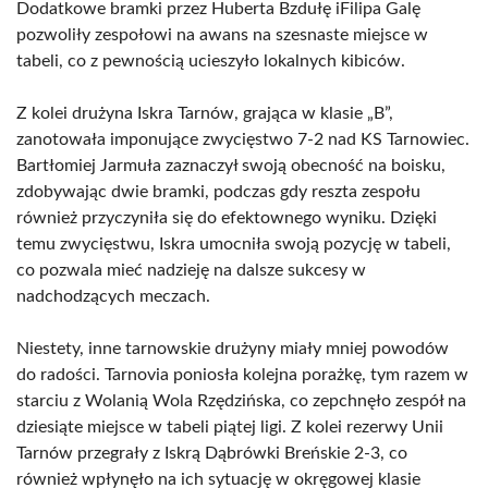
Dodatkowe bramki przez Huberta Bzdułę iFilipa Galę
pozwoliły zespołowi na awans na szesnaste miejsce w
tabeli, co z pewnością ucieszyło lokalnych kibiców.
Z kolei drużyna Iskra Tarnów, grająca w klasie „B”,
zanotowała imponujące zwycięstwo 7-2 nad KS Tarnowiec.
Bartłomiej Jarmuła zaznaczył swoją obecność na boisku,
zdobywając dwie bramki, podczas gdy reszta zespołu
również przyczyniła się do efektownego wyniku. Dzięki
temu zwycięstwu, Iskra umocniła swoją pozycję w tabeli,
co pozwala mieć nadzieję na dalsze sukcesy w
nadchodzących meczach.
Niestety, inne tarnowskie drużyny miały mniej powodów
do radości. Tarnovia poniosła kolejna porażkę, tym razem w
starciu z Wolanią Wola Rzędzińska, co zepchnęło zespół na
dziesiąte miejsce w tabeli piątej ligi. Z kolei rezerwy Unii
Tarnów przegrały z Iskrą Dąbrówki Breńskie 2-3, co
również wpłynęło na ich sytuację w okręgowej klasie