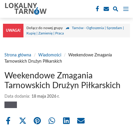
Przejdź
M
do
treści
Dołącz do nowej grupy
Tarnów - Ogłoszenia | Sprzedam |
UWAGA!
Kupię | Zamienię | Praca
Strona główna
/
Wiadomości
/
Weekendowe Zmagania
Tarnowskich Drużyn Piłkarskich
Weekendowe Zmagania
Tarnowskich Drużyn Piłkarskich
Data dodania:
18 maja 2026 r.
Share
Share
Share
Share
Share
Share
on
on
on
on
on
on
Facebook
X
Pinterest
WhatsApp
LinkedIn
Email