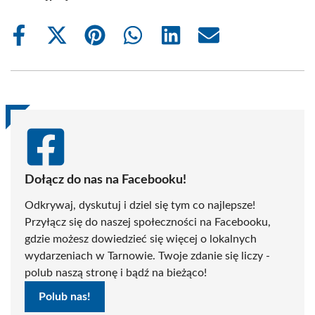
Share
Share
Share
Share
Share
Share
on
on
on
on
on
on
Facebook
X
Pinterest
WhatsApp
LinkedIn
Email
(Twitter)
Dołącz do nas na Facebooku!
Odkrywaj, dyskutuj i dziel się tym co najlepsze!
Przyłącz się do naszej społeczności na Facebooku,
gdzie możesz dowiedzieć się więcej o lokalnych
wydarzeniach w Tarnowie. Twoje zdanie się liczy -
polub naszą stronę i bądź na bieżąco!
Polub nas!