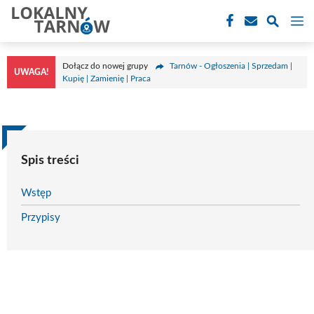
Przejdź
M
do
treści
Dołącz do nowej grupy
Tarnów - Ogłoszenia | Sprzedam |
UWAGA!
Kupię | Zamienię | Praca
Spis treści
Wstęp
Przypisy