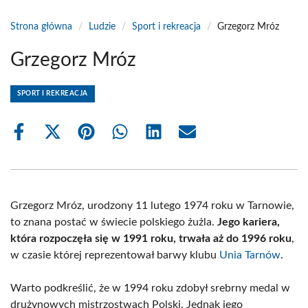
Strona główna
/
Ludzie
/
Sport i rekreacja
/
Grzegorz Mróz
Grzegorz Mróz
SPORT I REKREACJA
Share
Share
Share
Share
Share
Share
on
on
on
on
on
on
Facebook
X
Pinterest
WhatsApp
LinkedIn
Email
(Twitter)
Grzegorz Mróz, urodzony 11 lutego 1974 roku w Tarnowie,
to znana postać w świecie polskiego żużla.
Jego kariera,
która rozpoczęła się w 1991 roku, trwała aż do 1996 roku
,
w czasie której reprezentował barwy klubu
Unia Tarnów
.
Warto podkreślić, że w 1994 roku zdobył srebrny medal w
drużynowych mistrzostwach Polski. Jednak jego