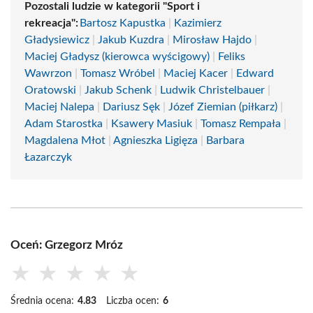
Pozostali ludzie w kategorii "Sport i
rekreacja":
Bartosz Kapustka
|
Kazimierz
Gładysiewicz
|
Jakub Kuzdra
|
Mirosław Hajdo
|
Maciej Gładysz (kierowca wyścigowy)
|
Feliks
Wawrzon
|
Tomasz Wróbel
|
Maciej Kacer
|
Edward
Oratowski
|
Jakub Schenk
|
Ludwik Christelbauer
|
Maciej Nalepa
|
Dariusz Sęk
|
Józef Ziemian (piłkarz)
|
Adam Starostka
|
Ksawery Masiuk
|
Tomasz Rempała
|
Magdalena Młot
|
Agnieszka Ligięza
|
Barbara
Łazarczyk
Oceń: Grzegorz Mróz
★
★
★
★
★
Średnia ocena:
4.83
Liczba ocen:
6