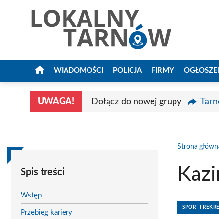
Przejdź
do
treści
WIADOMOŚCI
POLICJA
FIRMY
OGŁOSZE
UWAGA!
Dołącz do nowej grupy
Tarn
Strona główn
Kazi
Spis treści
Wstęp
SPORT I REKR
Przebieg kariery