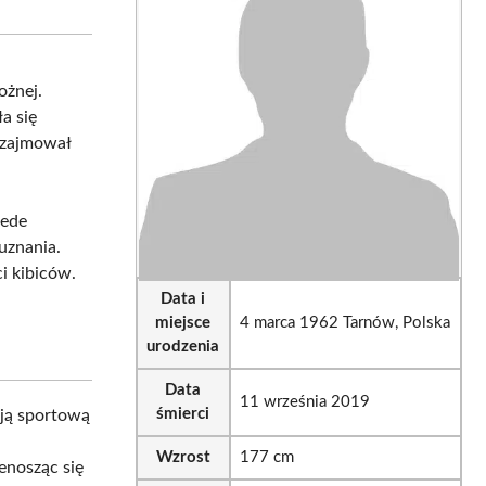
sApp
LinkedIn
Email
ożnej.
a się
z zajmował
zede
 uznania.
i kibiców.
Data i
miejsce
4 marca 1962 Tarnów, Polska
urodzenia
Data
11 września 2019
śmierci
oją sportową
Wzrost
177 cm
zenosząc się