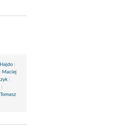
 Hajdo
|
|
Maciej
czyk
|
a
|
|
Tomasz