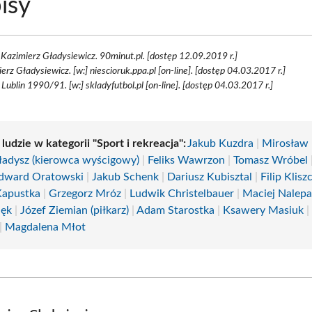
isy
Kazimierz Gładysiewicz. 90minut.pl. [dostęp 12.09.2019 r.]
erz Gładysiewicz. [w:] niescioruk.ppa.pl [on-line]. [dostęp 04.03.2017 r.]
Lublin 1990/91. [w:] skladyfutbol.pl [on-line]. [dostęp 04.03.2017 r.]
 ludzie w kategorii "Sport i rekreacja":
Jakub Kuzdra
|
Mirosław
ładysz (kierowca wyścigowy)
|
Feliks Wawrzon
|
Tomasz Wróbel
dward Oratowski
|
Jakub Schenk
|
Dariusz Kubisztal
|
Filip Klisz
Kapustka
|
Grzegorz Mróz
|
Ludwik Christelbauer
|
Maciej Nalep
Sęk
|
Józef Ziemian (piłkarz)
|
Adam Starostka
|
Ksawery Masiuk
|
Magdalena Młot