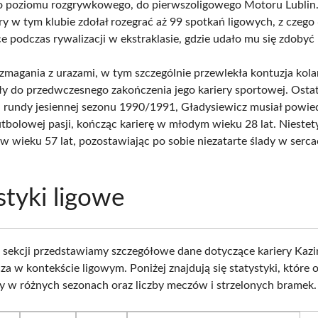
o poziomu rozgrywkowego, do pierwszoligowego Motoru Lublin
ry w tym klubie zdołał rozegrać aż 99 spotkań ligowych, z czego 
ce podczas rywalizacji w ekstraklasie, gdzie udało mu się zdobyć
zmagania z urazami, w tym szczególnie przewlekła kontuzja kola
y do przedwczesnego zakończenia jego kariery sportowej. Ostat
 rundy jesiennej sezonu 1990/1991, Gładysiewicz musiał powie
utbolowej pasji, kończąc karierę w młodym wieku 28 lat. Niestety
 w wieku 57 lat, pozostawiając po sobie niezatarte ślady w serc
styki ligowe
j sekcji przedstawiamy szczegółowe dane dotyczące kariery Kazi
za w kontekście ligowym. Poniżej znajdują się statystyki, które 
y w różnych sezonach oraz liczby meczów i strzelonych bramek.