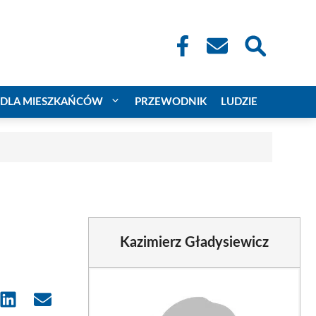
DLA MIESZKAŃCÓW
PRZEWODNIK
LUDZIE
Kazimierz Gładysiewicz
e
Share
Share
on
on