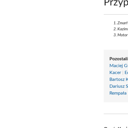
Przyp
Zmarł 
Kazimi
Motor 
Pozostali
Maciej G
Kacer
|
E
Bartosz 
Dariusz 
Rempała