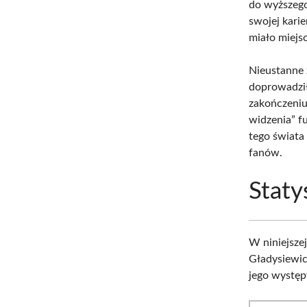
do wyższeg
swojej karie
miało miejs
Nieustanne 
doprowadził
zakończeniu
widzenia” f
tego świata
fanów.
Staty
W niniejsze
Gładysiewic
jego występ