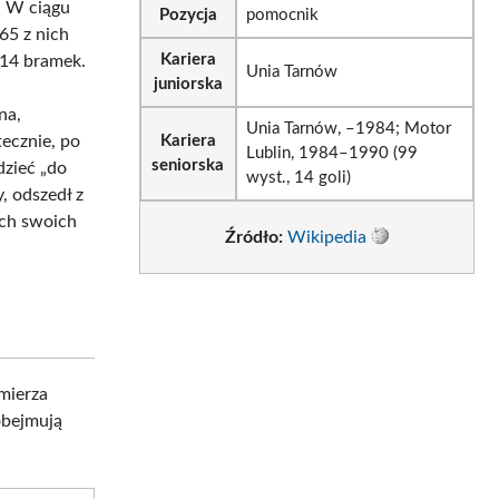
. W ciągu
Pozycja
pomocnik
65 z nich
Kariera
 14 bramek.
Unia Tarnów
juniorska
na,
Unia Tarnów, –1984; Motor
ecznie, po
Kariera
Lublin, 1984–1990 (99
seniorska
dzieć „do
wyst., 14 goli)
, odszedł z
ach swoich
Źródło:
Wikipedia
mierza
obejmują