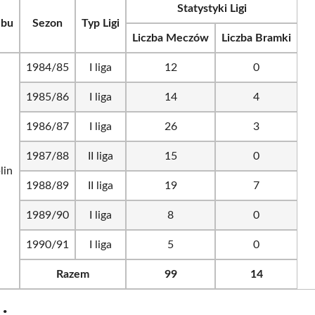
Statystyki Ligi
ubu
Sezon
Typ Ligi
Liczba Meczów
Liczba Bramki
1984/85
I liga
12
0
1985/86
I liga
14
4
1986/87
I liga
26
3
1987/88
II liga
15
0
lin
1988/89
II liga
19
7
1989/90
I liga
8
0
1990/91
I liga
5
0
Razem
99
14