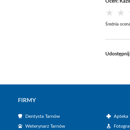
Oceń: Kazi
★
★
Średnia ocena
Udostępnij
FIRMY
Dentysta Tarnów
Apteka
Weterynarz Tarnów
Fotogra