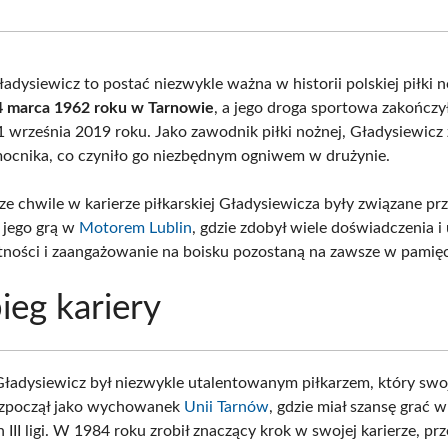
Facebook
X
Pinterest
What
(Twitter)
adysiewicz to postać niezwykle ważna w historii polskiej piłki n
 4 marca 1962 roku w Tarnowie
, a jego droga sportowa zakończył
11 września 2019 roku. Jako zawodnik piłki nożnej, Gładysiewic
ocnika, co czyniło go niezbędnym ogniwem w drużynie.
ze chwile w karierze piłkarskiej Gładysiewicza były związane pr
 jego grą w
Motorem Lublin
, gdzie zdobył wiele doświadczenia i
tności i zaangażowanie na boisku pozostaną na zawsze w pamięc
ieg kariery
Gładysiewicz był niezwykle utalentowanym piłkarzem, który sw
ozpoczął jako wychowanek
Unii Tarnów
, gdzie miał szansę grać w
III ligi. W 1984 roku zrobił znaczący krok w swojej karierze, pr