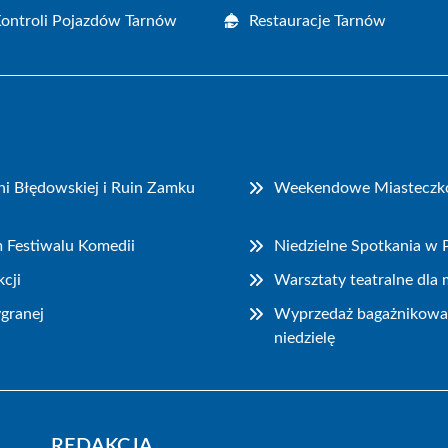
Kontroli Pojazdów Tarnów
Restauracje Tarnów
i Błędowskiej i Ruin Zamku
Weekendowe Miasteczko P
m Festiwalu Komedii
Niedzielne Spotkania w
cji
Warsztaty teatralne dla
granej
Wyprzedaż bagażnikowa i
niedzielę
REDAKCJA