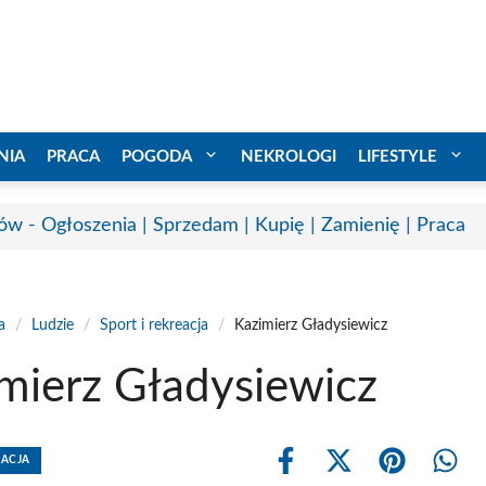
NIA
PRACA
POGODA
NEKROLOGI
LIFESTYLE
ów - Ogłoszenia | Sprzedam | Kupię | Zamienię | Praca
a
/
Ludzie
/
Sport i rekreacja
/
Kazimierz Gładysiewicz
mierz Gładysiewicz
EACJA
Share
Share
Share
Shar
on
on
on
on