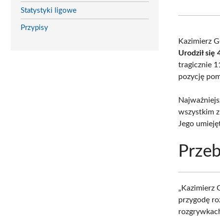
Statystyki ligowe
Przypisy
Kazimierz Gł
Urodził się
tragicznie 
pozycję pom
Najważniejs
wszystkim z
Jego umieję
Przeb
„Kazimierz 
przygodę r
rozgrywkach 