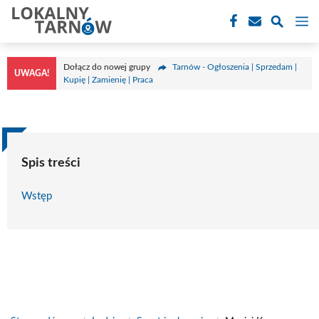
Przejdź
M
do
treści
Dołącz do nowej grupy
Tarnów - Ogłoszenia | Sprzedam |
UWAGA!
Kupię | Zamienię | Praca
Spis treści
Wstęp