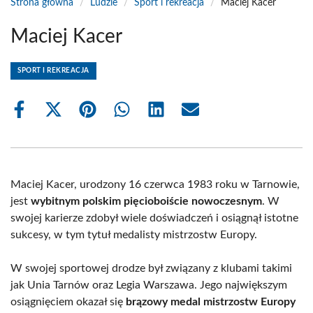
Strona główna
/
Ludzie
/
Sport i rekreacja
/
Maciej Kacer
Maciej Kacer
SPORT I REKREACJA
Share
Share
Share
Share
Share
Share
on
on
on
on
on
on
Facebook
X
Pinterest
WhatsApp
LinkedIn
Email
(Twitter)
Maciej Kacer, urodzony 16 czerwca 1983 roku w Tarnowie,
jest
wybitnym polskim pięcioboiście nowoczesnym
. W
swojej karierze zdobył wiele doświadczeń i osiągnął istotne
sukcesy, w tym tytuł medalisty mistrzostw Europy.
W swojej sportowej drodze był związany z klubami takimi
jak Unia Tarnów oraz Legia Warszawa. Jego największym
osiągnięciem okazał się
brązowy medal mistrzostw Europy