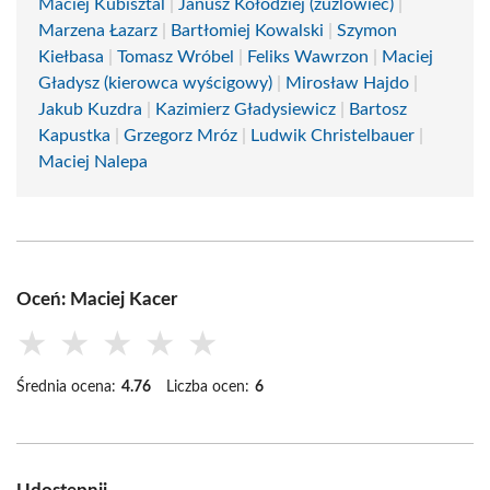
Maciej Kubisztal
|
Janusz Kołodziej (żużlowiec)
|
Marzena Łazarz
|
Bartłomiej Kowalski
|
Szymon
Kiełbasa
|
Tomasz Wróbel
|
Feliks Wawrzon
|
Maciej
Gładysz (kierowca wyścigowy)
|
Mirosław Hajdo
|
Jakub Kuzdra
|
Kazimierz Gładysiewicz
|
Bartosz
Kapustka
|
Grzegorz Mróz
|
Ludwik Christelbauer
|
Maciej Nalepa
Oceń: Maciej Kacer
★
★
★
★
★
Średnia ocena:
4.76
Liczba ocen:
6