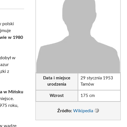
sApp
LinkedIn
Email
 polski
ejmuje
kwie w 1980
zdobył w
Mazur
zki z
Data i miejsce
29 stycznia 1953
urodzenia
Tarnów
ta w Mińsku
Wzrost
175 cm
miejsce.
975 roku,
Źródło:
Wikipedia
ę w wadze