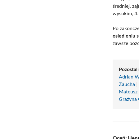
średniej, za
wysokim, 4.
Po zakończe
osiedleniu 
zawsze pozo
Pozostali
Adrian W
Zaucha
|
Mateusz 
Grażyna
Oceń: Hen