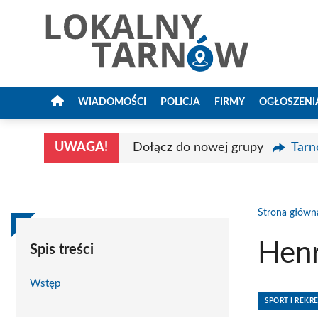
Przejdź
do
treści
WIADOMOŚCI
POLICJA
FIRMY
OGŁOSZENI
UWAGA!
Dołącz do nowej grupy
Tarn
Strona główn
Hen
Spis treści
Wstęp
SPORT I REKR