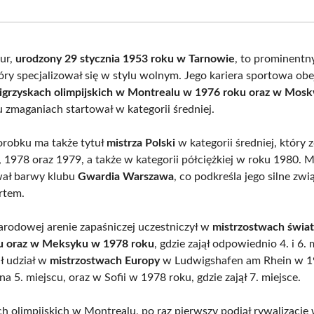
Facebook
X
Pinterest
What
(Twitter)
ur,
urodzony 29 stycznia 1953 roku w Tarnowie
, to prominentny
tóry specjalizował się w stylu wolnym. Jego kariera sportowa ob
igrzyskach olimpijskich w Montrealu w 1976 roku oraz w Mos
 zmaganiach startował w kategorii średniej.
robku ma także tytuł
mistrza Polski
w kategorii średniej, który 
, 1978 oraz 1979, a także w kategorii półciężkiej w roku 1980. 
wał barwy klubu
Gwardia Warszawa
, co podkreśla jego silne zwią
rtem.
rodowej arenie zapaśniczej uczestniczył w
mistrzostwach świa
u oraz w Meksyku w 1978 roku
, gdzie zajął odpowiednio 4. i 6. 
ł udział w
mistrzostwach Europy
w Ludwigshafen am Rhein w 1
 na 5. miejscu, oraz w Sofii w 1978 roku, gdzie zajął 7. miejsce.
ch olimpijskich w Montrealu, po raz pierwszy podjął rywalizacj