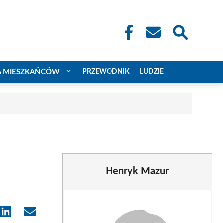
A MIESZKAŃCÓW
PRZEWODNIK
LUDZIE
Henryk Mazur
e
Share
Share
on
on