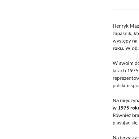
Henryk Maz
zapaśnik, k
występy na
roku
. W obu
W swoim do
latach 1975
reprezento
polskim spo
Na międzyna
w 1975 rok
Również bra
plasując się
Na igrzyska