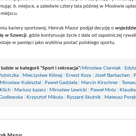
jmując 6. miejsce, a zaledwie cztery lata później w Moskwie upla
 miejscu.
niu kariery sportowej, Henryk Mazur podjął decyzję o
wyjeździe 
się w Szwecji
, gdzie kontynuuje życie z dala od zapaśniczej rywali
staje w pamięci jako wybitna postać polskiego sportu.
 ludzie w kategorii "Sport i rekreacja":
Mirosław Cierniak
|
Edyt
oźniczka
|
Mieczysław Klimaj
|
Ernest Koza
|
Józef Barbachen
|
P
Mirosław Kubisztal
|
Paweł Gadziała
|
Marcin Kirschner
|
Tomas
Klich
|
Mariusz Łazarz
|
Mirosław Lewicki
|
Paweł Mróz
|
Klaudia
 Godlewska
|
Krzysztof Mikuta
|
Ryszard Skutnik
|
Mateusz Porę
ryk Mazur