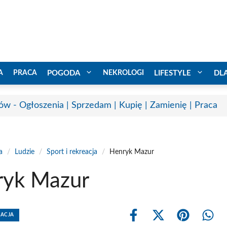
A
PRACA
POGODA
NEKROLOGI
LIFESTYLE
DL
ów - Ogłoszenia | Sprzedam | Kupię | Zamienię | Praca
a
/
Ludzie
/
Sport i rekreacja
/
Henryk Mazur
ryk Mazur
EACJA
Share
Share
Share
Shar
on
on
on
on