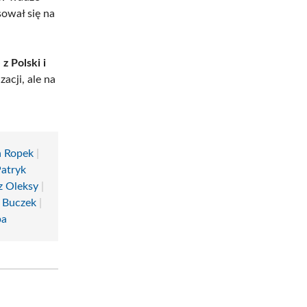
sował się na
z Polski i
zacji, ale na
a Ropek
|
atryk
z Oleksy
|
 Buczek
|
ba