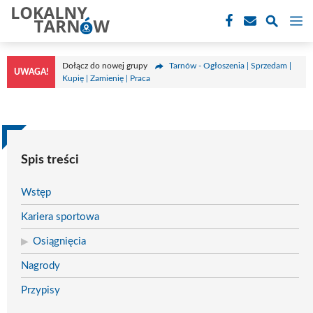
Przejdź
M
do
treści
Dołącz do nowej grupy
Tarnów - Ogłoszenia | Sprzedam |
UWAGA!
Kupię | Zamienię | Praca
Spis treści
Wstęp
Kariera sportowa
Osiągnięcia
Nagrody
Przypisy