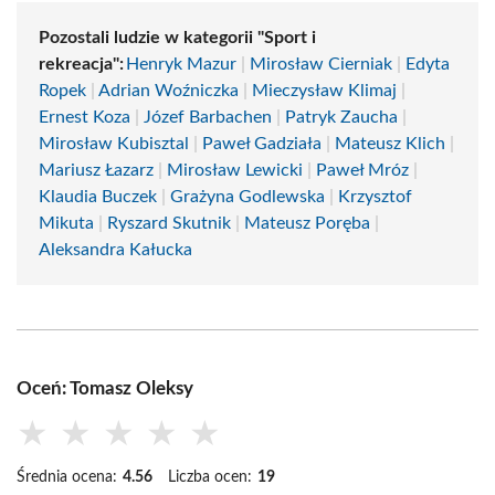
Pozostali ludzie w kategorii "Sport i
rekreacja":
Henryk Mazur
|
Mirosław Cierniak
|
Edyta
Ropek
|
Adrian Woźniczka
|
Mieczysław Klimaj
|
Ernest Koza
|
Józef Barbachen
|
Patryk Zaucha
|
Mirosław Kubisztal
|
Paweł Gadziała
|
Mateusz Klich
|
Mariusz Łazarz
|
Mirosław Lewicki
|
Paweł Mróz
|
Klaudia Buczek
|
Grażyna Godlewska
|
Krzysztof
Mikuta
|
Ryszard Skutnik
|
Mateusz Poręba
|
Aleksandra Kałucka
Oceń: Tomasz Oleksy
★
★
★
★
★
Średnia ocena:
4.56
Liczba ocen:
19