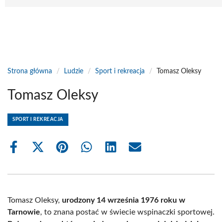
Strona główna
/
Ludzie
/
Sport i rekreacja
/
Tomasz Oleksy
Tomasz Oleksy
SPORT I REKREACJA
Share
Share
Share
Share
Share
Share
on
on
on
on
on
on
Facebook
X
Pinterest
WhatsApp
LinkedIn
Email
(Twitter)
Tomasz Oleksy,
urodzony 14 września 1976 roku w
Tarnowie
, to znana postać w świecie wspinaczki sportowej.