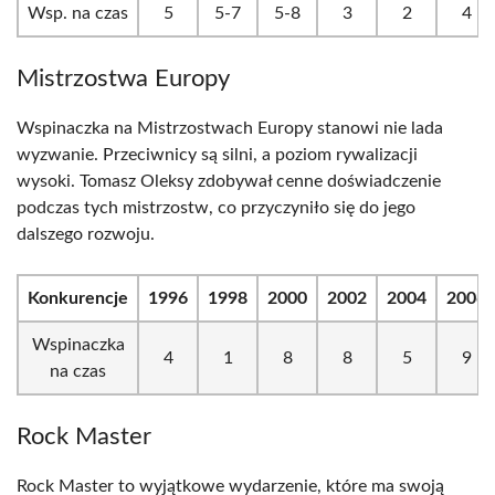
Wsp. na czas
5
5-7
5-8
3
2
4
Mistrzostwa Europy
Wspinaczka na Mistrzostwach Europy stanowi nie lada
wyzwanie. Przeciwnicy są silni, a poziom rywalizacji
wysoki. Tomasz Oleksy zdobywał cenne doświadczenie
podczas tych mistrzostw, co przyczyniło się do jego
dalszego rozwoju.
Konkurencje
1996
1998
2000
2002
2004
2006
Wspinaczka
4
1
8
8
5
9
na czas
Rock Master
Rock Master to wyjątkowe wydarzenie, które ma swoją