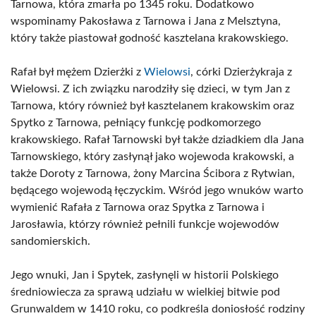
Tarnowa, która zmarła po 1345 roku. Dodatkowo
wspominamy Pakosława z Tarnowa i Jana z Melsztyna,
który także piastował godność kasztelana krakowskiego.
Rafał był mężem Dzierżki z
Wielowsi
, córki Dzierżykraja z
Wielowsi. Z ich związku narodziły się dzieci, w tym Jan z
Tarnowa, który również był kasztelanem krakowskim oraz
Spytko z Tarnowa, pełniący funkcję podkomorzego
krakowskiego. Rafał Tarnowski był także dziadkiem dla Jana
Tarnowskiego, który zasłynął jako wojewoda krakowski, a
także Doroty z Tarnowa, żony Marcina Ścibora z Rytwian,
będącego wojewodą łęczyckim. Wśród jego wnuków warto
wymienić Rafała z Tarnowa oraz Spytka z Tarnowa i
Jarosławia, którzy również pełnili funkcje wojewodów
sandomierskich.
Jego wnuki, Jan i Spytek, zasłynęli w historii Polskiego
średniowiecza za sprawą udziału w wielkiej bitwie pod
Grunwaldem w 1410 roku, co podkreśla doniosłość rodziny