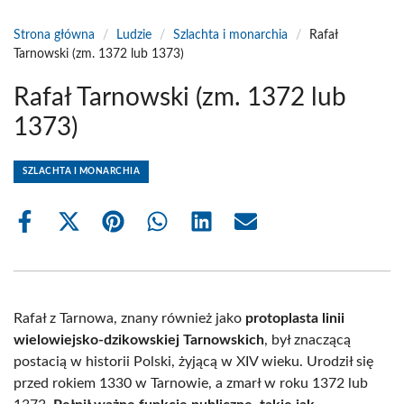
Strona główna
/
Ludzie
/
Szlachta i monarchia
/
Rafał
Tarnowski (zm. 1372 lub 1373)
Rafał Tarnowski (zm. 1372 lub
1373)
SZLACHTA I MONARCHIA
Share
Share
Share
Share
Share
Share
on
on
on
on
on
on
Facebook
X
Pinterest
WhatsApp
LinkedIn
Email
(Twitter)
Rafał z Tarnowa, znany również jako
protoplasta linii
wielowiejsko-dzikowskiej Tarnowskich
, był znaczącą
postacią w historii Polski, żyjącą w XIV wieku. Urodził się
przed rokiem 1330 w Tarnowie, a zmarł w roku 1372 lub