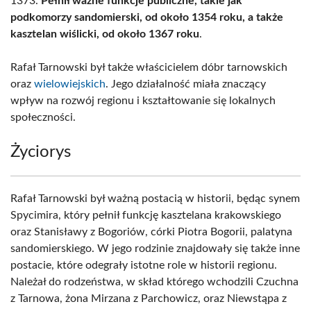
1373.
Pełnił ważne funkcje publiczne, takie jak
podkomorzy sandomierski, od około 1354 roku, a także
kasztelan wiślicki, od około 1367 roku
.
Rafał Tarnowski był także właścicielem dóbr tarnowskich
oraz
wielowiejskich
. Jego działalność miała znaczący
wpływ na rozwój regionu i kształtowanie się lokalnych
społeczności.
Życiorys
Rafał Tarnowski był ważną postacią w historii, będąc synem
Spycimira, który pełnił funkcję kasztelana krakowskiego
oraz Stanisławy z Bogoriów, córki Piotra Bogorii, palatyna
sandomierskiego. W jego rodzinie znajdowały się także inne
postacie, które odegrały istotne role w historii regionu.
Należał do rodzeństwa, w skład którego wchodzili Czuchna
z Tarnowa, żona Mirzana z Parchowicz, oraz Niewstąpa z