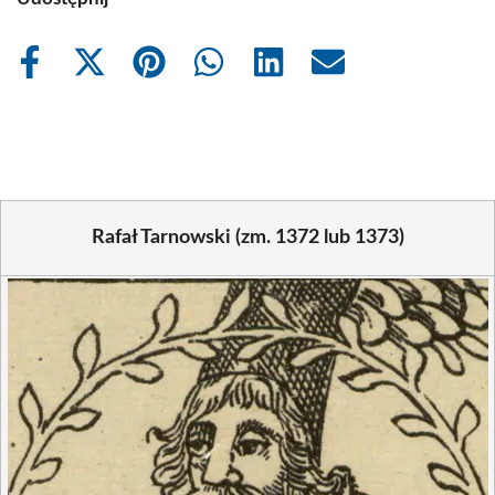
Share
Share
Share
Share
Share
Share
on
on
on
on
on
on
Facebook
X
Pinterest
WhatsApp
LinkedIn
Email
(Twitter)
Rafał Tarnowski (zm. 1372 lub 1373)