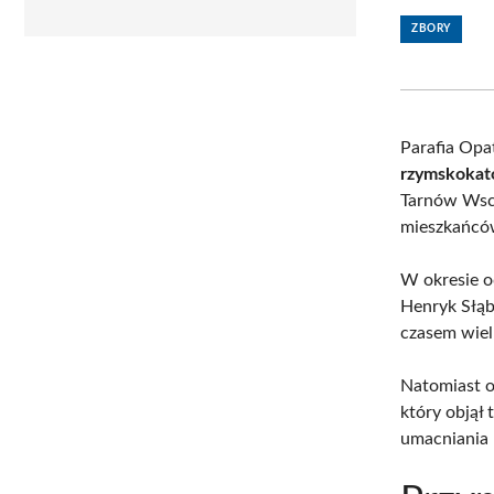
ZBORY
Parafia Opa
rzymskokat
Tarnów Wsch
mieszkańców
W okresie 
Henryk Słąb
czasem wiel
Natomiast 
który objął
umacniania 