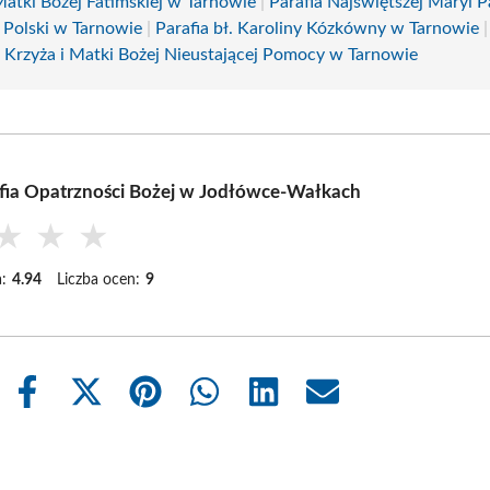
Matki Bożej Fatimskiej w Tarnowie
|
Parafia Najświętszej Maryi 
 Polski w Tarnowie
|
Parafia bł. Karoliny Kózkówny w Tarnowie
 Krzyża i Matki Bożej Nieustającej Pomocy w Tarnowie
fia Opatrzności Bożej w Jodłówce-Wałkach
★
★
★
:
4.94
Liczba ocen:
9
Share
Share
Share
Share
Share
Share
on
on
on
on
on
on
Facebook
X
Pinterest
WhatsApp
LinkedIn
Email
(Twitter)