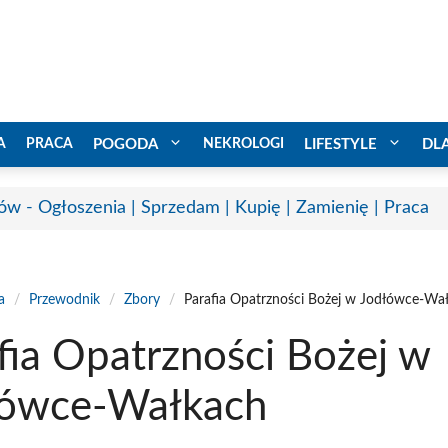
A
PRACA
POGODA
NEKROLOGI
LIFESTYLE
DL
ów - Ogłoszenia | Sprzedam | Kupię | Zamienię | Praca
a
/
Przewodnik
/
Zbory
/
Parafia Opatrzności Bożej w Jodłówce-Wa
fia Opatrzności Bożej w
łówce-Wałkach