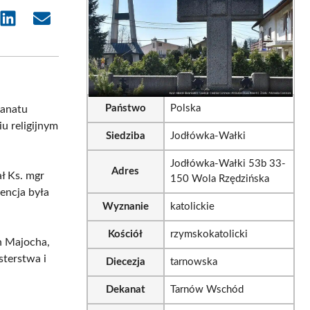
e
Share
Share
on
on
sApp
LinkedIn
Email
Państwo
Polska
kanatu
u religijnym
Siedziba
Jodłówka-Wałki
Jodłówka-Wałki 53b 33-
Adres
ł Ks. mgr
150 Wola Rzędzińska
encja była
Wyznanie
katolickie
Kościół
rzymskokatolicki
n Majocha,
sterstwa i
Diecezja
tarnowska
Dekanat
Tarnów Wschód