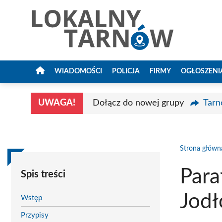
Przejdź
do
treści
WIADOMOŚCI
POLICJA
FIRMY
OGŁOSZENI
UWAGA!
Dołącz do nowej grupy
Tarn
Strona główn
Para
Spis treści
Jod
Wstęp
Przypisy