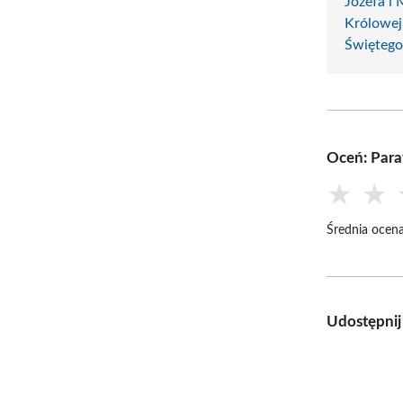
Józefa i 
Królowej
Świętego
Oceń: Para
★
★
Średnia ocena
Udostępnij