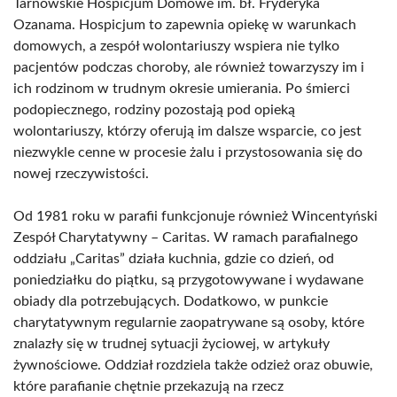
Tarnowskie Hospicjum Domowe im. bł. Fryderyka
Ozanama. Hospicjum to zapewnia opiekę w warunkach
domowych, a zespół wolontariuszy wspiera nie tylko
pacjentów podczas choroby, ale również towarzyszy im i
ich rodzinom w trudnym okresie umierania. Po śmierci
podopiecznego, rodziny pozostają pod opieką
wolontariuszy, którzy oferują im dalsze wsparcie, co jest
niezwykle cenne w procesie żalu i przystosowania się do
nowej rzeczywistości.
Od 1981 roku w parafii funkcjonuje również Wincentyński
Zespół Charytatywny – Caritas. W ramach parafialnego
oddziału „Caritas” działa kuchnia, gdzie co dzień, od
poniedziałku do piątku, są przygotowywane i wydawane
obiady dla potrzebujących. Dodatkowo, w punkcie
charytatywnym regularnie zaopatrywane są osoby, które
znalazły się w trudnej sytuacji życiowej, w artykuły
żywnościowe. Oddział rozdziela także odzież oraz obuwie,
które parafianie chętnie przekazują na rzecz