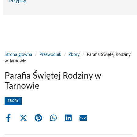
Przypisy
Strona główna
/
Przewodnik
/
Zbory
/
Parafia Świętej Rodziny
w Tarnowie
Parafia Świętej Rodziny w
Tarnowie
ZBORY
Share
Share
Share
Share
Share
Share
on
on
on
on
on
on
Facebook
X
Pinterest
WhatsApp
LinkedIn
Email
(Twitter)