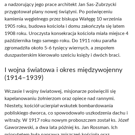
a nadzorujący jego prace architekt Jan Sas-Zubrzycki
przygotował plany nowej świątyni. Po poświęceniu
kamienia węgielnego przez biskupa Wałęgę 10 września
1905 roku, budowa kościoła i domu zakończyła się latem
1908 roku. Uroczysta konsekracja kościoła miała miejsce 4
października tego samego roku. Do 1911 roku parafia
zgromadziła około 5-6 tysięcy wiernych, a zespołem
duszpasterskim kierowało sześciu księży i dwóch braci.
I wojna światowa i okres międzywojenny
(1914–1939)
Wczasie I wojny światowej, misjonarze poświęcili się
kapelanowaniu żołnierzom oraz opiece nad rannymi.
Niestety, kościół ucierpiał wskutek bombardowania
pobliskiego dworca, co spowodowało uszkodzenia dachu i
witraży. W 1917 roku nowym proboszczem został ks. Józef
Gaworzewski, a dwa lata później ks. Jan Rossman. Ich
priorytetem była naprawa zniszczeń kościoła oraz