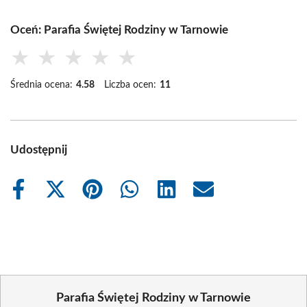
Oceń: Parafia Świętej Rodziny w Tarnowie
★
★
★
★
★
Średnia ocena:
4.58
Liczba ocen:
11
Udostępnij
Share
Share
Share
Share
Share
Share
on
on
on
on
on
on
Facebook
X
Pinterest
WhatsApp
LinkedIn
Email
(Twitter)
Parafia Świętej Rodziny w Tarnowie