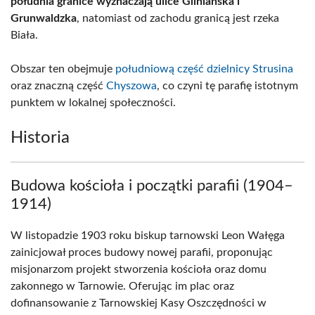
południa granice wyznaczają ulice Gliniańska i
Grunwaldzka
, natomiast od zachodu granicą jest rzeka
Biała.
Obszar ten obejmuje
południową część dzielnicy Strusina
oraz znaczną część
Chyszowa
, co czyni tę parafię istotnym
punktem w lokalnej społeczności.
Historia
Budowa kościoła i początki parafii (1904–
1914)
W listopadzie 1903 roku biskup tarnowski Leon Wałęga
zainicjował proces budowy nowej parafii, proponując
misjonarzom projekt stworzenia kościoła oraz domu
zakonnego w Tarnowie. Oferując im plac oraz
dofinansowanie z Tarnowskiej Kasy Oszczędności w