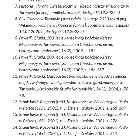
01.12.2023 r.]
Historia - Parafia Świętej Rodziny - Kościół Księży Misjonarzy w
Tarnowie [online], familia.tarman.pl [dostęp 01.12.2023 r.]
Plik:Osiedla w Tarnowie (stan z dnia 14 lutego 2020 roku).png –
Wikipedia, wolna encyklopedia [online], commons.wikimedia.org,
14.02.2020 r. [dostęp 01.12.2023 r.]
PawełP. Glugla, 100-lecie konsekracji kościoła Księży
Misjonarzy w Tarnowie, „Saeculum Christianum: pismo
historyczno-społeczne”, 16 (2), 2009, s. 184.
PawełP. Glugla, 100-lecie konsekracji kościoła Księży
Misjonarzy w Tarnowie, „Saeculum Christianum: pismo
historyczno-społeczne”, 16 (2), 2009, s. 186-187.
PawełP. Glugla, Duszpasterstwo wojskowe w dwudziestoleciu
międzywojennym w misjonarskim kościele garnizonowym w
Tarnowie, „Krakowskie Studia Małopolskie”, 34 (2), 2004, s. 78-
98.
StanisławS. Rospond (red.), Misjonarze św. Wincentego a Paulo
w Polsce (1651-2001), t. 1. Dzieje, Kraków 2001, s. 268-269.
StanisławS. Rospond (red.), Misjonarze św. Wincentego a Paulo
w Polsce (1651-2001), t. 1. Dzieje, Kraków 2001, s. 276.
StanisławS. Rospond (red.), Misjonarze św. Wincentego a Paulo
w Polsce (1651-2001), t. 1. Dzieje, Kraków 2001, s. 314.