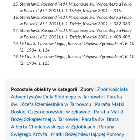
StanisławS. Rospond (red.), Misjonarze św. Wincentego a Paulo
w Polsce (1651-2001), t. 1. Dzieje, Kraków 2001, s. 315.
StanisławS. Rospond (red.), Misjonarze św. Wincentego a Paulo
w Polsce (1651-2001), t. 1. Dzieje, Kraków 2001, s. 332-333.
StanisławS. Rospond (red.), Misjonarze św. Wincentego a Paulo
w Polsce (1651-2001), t. 1. Dzieje, Kraków 2001, s. 408-409.
List ks. S. Tyczkowskiego, „Roczniki Obydwu Zgromadzeń”, R. 10
(2), 1904, s. 124.
List ks. S. Tyczkowskiego, „Roczniki Obydwu Zgromadzeń”, R. 10
(2), 1904, s. 125.
Pozostałe obiekty w kategorii "Zbory":
Zbór Kościoła
Adwentystów Dnia Siódmego w Tarnowie
|
Parafia
św. Józefa Rzemieślnika w Tarnowcu
|
Parafia Matki
Boskiej Częstochowskiej w Łękawce
|
Parafia Matki
Bożej Szkaplerznej w Tarnowie
|
Parafia św. Brata
Alberta Chmielowskiego w Zgłobicach
|
Parafia
Świętego Krzyża i Matki Bożej Nieustającej Pomocy