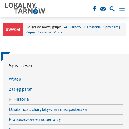
Przejdź
M
do
treści
Dołącz do nowej grupy
Tarnów - Ogłoszenia | Sprzedam |
UWAGA!
Kupię | Zamienię | Praca
Spis treści
Wstęp
Zasięg parafii
Historia
Działalność charytatywna i duszpasterska
Proboszczowie i superiorzy