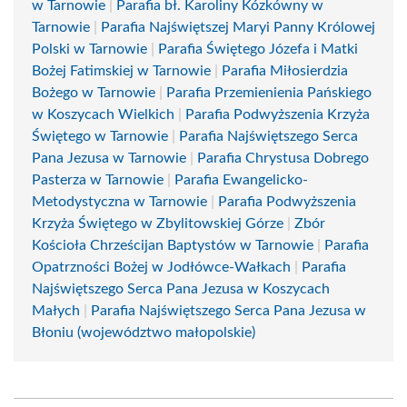
w Tarnowie
|
Parafia bł. Karoliny Kózkówny w
Tarnowie
|
Parafia Najświętszej Maryi Panny Królowej
Polski w Tarnowie
|
Parafia Świętego Józefa i Matki
Bożej Fatimskiej w Tarnowie
|
Parafia Miłosierdzia
Bożego w Tarnowie
|
Parafia Przemienienia Pańskiego
w Koszycach Wielkich
|
Parafia Podwyższenia Krzyża
Świętego w Tarnowie
|
Parafia Najświętszego Serca
Pana Jezusa w Tarnowie
|
Parafia Chrystusa Dobrego
Pasterza w Tarnowie
|
Parafia Ewangelicko-
Metodystyczna w Tarnowie
|
Parafia Podwyższenia
Krzyża Świętego w Zbylitowskiej Górze
|
Zbór
Kościoła Chrześcijan Baptystów w Tarnowie
|
Parafia
Opatrzności Bożej w Jodłówce-Wałkach
|
Parafia
Najświętszego Serca Pana Jezusa w Koszycach
Małych
|
Parafia Najświętszego Serca Pana Jezusa w
Błoniu (województwo małopolskie)