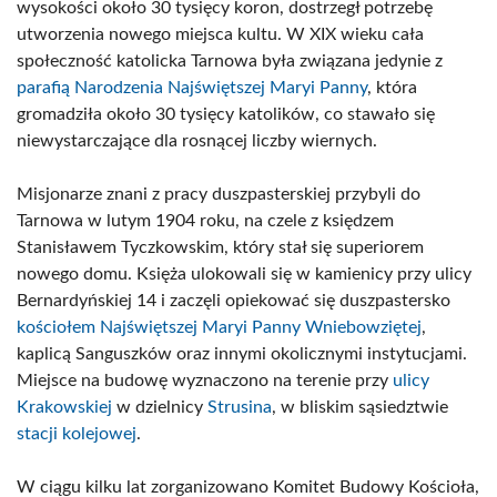
wysokości około 30 tysięcy koron, dostrzegł potrzebę
utworzenia nowego miejsca kultu. W XIX wieku cała
społeczność katolicka Tarnowa była związana jedynie z
parafią Narodzenia Najświętszej Maryi Panny
, która
gromadziła około 30 tysięcy katolików, co stawało się
niewystarczające dla rosnącej liczby wiernych.
Misjonarze znani z pracy duszpasterskiej przybyli do
Tarnowa w lutym 1904 roku, na czele z księdzem
Stanisławem Tyczkowskim, który stał się superiorem
nowego domu. Księża ulokowali się w kamienicy przy ulicy
Bernardyńskiej 14 i zaczęli opiekować się duszpastersko
kościołem Najświętszej Maryi Panny Wniebowziętej
,
kaplicą Sanguszków oraz innymi okolicznymi instytucjami.
Miejsce na budowę wyznaczono na terenie przy
ulicy
Krakowskiej
w dzielnicy
Strusina
, w bliskim sąsiedztwie
stacji kolejowej
.
W ciągu kilku lat zorganizowano Komitet Budowy Kościoła,