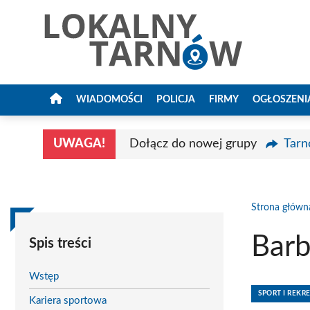
Przejdź
do
treści
WIADOMOŚCI
POLICJA
FIRMY
OGŁOSZENI
UWAGA!
Dołącz do nowej grupy
Tarn
Strona główn
Barb
Spis treści
Wstęp
SPORT I REKR
Kariera sportowa