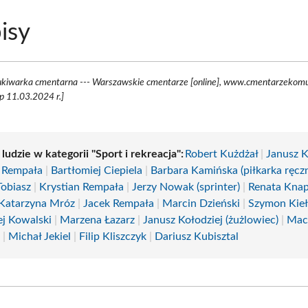
isy
kiwarka cmentarna --- Warszawskie cmentarze [online], www.cmentarzekomu
p 11.03.2024 r.]
 ludzie w kategorii "Sport i rekreacja":
Robert Kużdżał
|
Janusz 
 Rempała
|
Bartłomiej Ciepiela
|
Barbara Kamińska (piłkarka ręcz
Tobiasz
|
Krystian Rempała
|
Jerzy Nowak (sprinter)
|
Renata Knap
Katarzyna Mróz
|
Jacek Rempała
|
Marcin Dzieński
|
Szymon Kie
ej Kowalski
|
Marzena Łazarz
|
Janusz Kołodziej (żużlowiec)
|
Mac
l
|
Michał Jekiel
|
Filip Kliszczyk
|
Dariusz Kubisztal