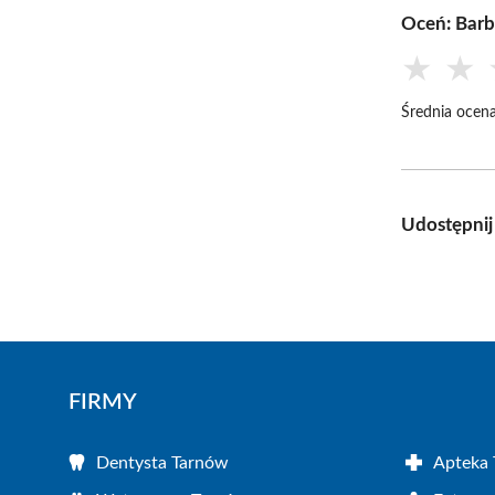
Oceń: Barb
★
★
Średnia ocena
Udostępnij
FIRMY
Dentysta Tarnów
Apteka