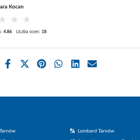
ara Kocan
★
★
★
:
4.86
Liczba ocen:
18
Share
Share
Share
Share
Share
Share
on
on
on
on
on
on
Facebook
X
Pinterest
WhatsApp
LinkedIn
Email
(Twitter)
 Tarnów
Lombard Tarnów