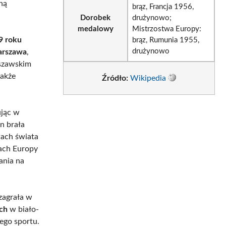
ną
brąz, Francja 1956,
Dorobek
drużynowo;
medalowy
Mistrzostwa Europy:
9 roku
brąz, Rumunia 1955,
drużynowo
arszawa
,
rszawskim
także
Źródło:
Wikipedia
ując w
n brała
wach świata
wach Europy
ania na
 zagrała w
ch
w biało-
iego sportu.