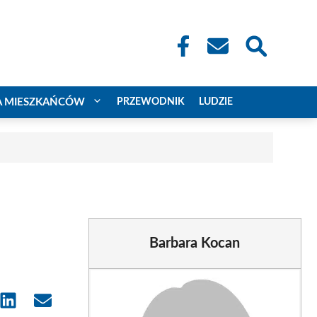
A MIESZKAŃCÓW
PRZEWODNIK
LUDZIE
Barbara Kocan
e
Share
Share
on
on