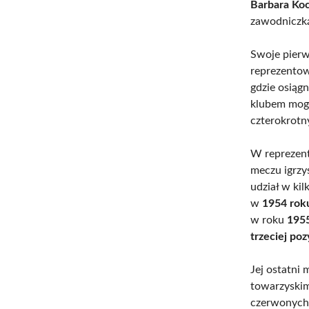
Barbara Ko
zawodniczką,
Swoje pierw
reprezento
gdzie osiąg
klubem mog
czterokrot
W reprezent
meczu igrzy
udział w ki
w
1954 rok
w roku
195
trzeciej poz
Jej ostatni 
towarzyskim
czerwonych 