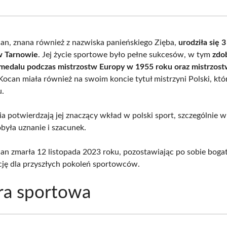
Facebook
X
Pinterest
What
(Twitter)
an, znana również z nazwiska panieńskiego Zięba,
urodziła się 
w Tarnowie
. Jej życie sportowe było pełne sukcesów, w tym
zdo
edalu podczas mistrzostw Europy w 1955 roku oraz mistrzost
 Kocan miała również na swoim koncie tytuł mistrzyni Polski, któ
u.
ia potwierdzają jej znaczący wkład w polski sport, szczególnie 
obyła uznanie i szacunek.
an zmarła 12 listopada 2023 roku, pozostawiając po sobie bogat
ację dla przyszłych pokoleń sportowców.
ra sportowa