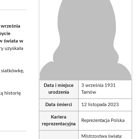
sApp
LinkedIn
Email
3 września
bycie
w świata w
ry uzyskała
w siatkówkę,
Data i miejsce
3 września 1931
urodzenia
Tarnów
ą historię
Data śmierci
12 listopada 2023
Kariera
Reprezentacja Polska
reprezentacyjna
Mistrzostwa świata: