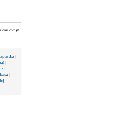
nalne.com.pl
Kapustka
|
na)
|
ik-
łbasa
|
iej