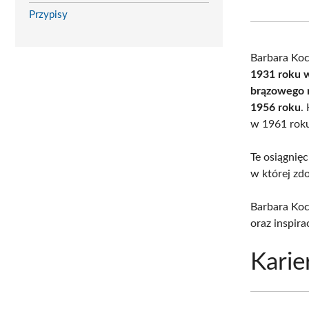
Przypisy
Barbara Koc
1931 roku 
brązowego m
1956 roku
.
w 1961 rok
Te osiągnięc
w której zd
Barbara Koc
oraz inspir
Karie