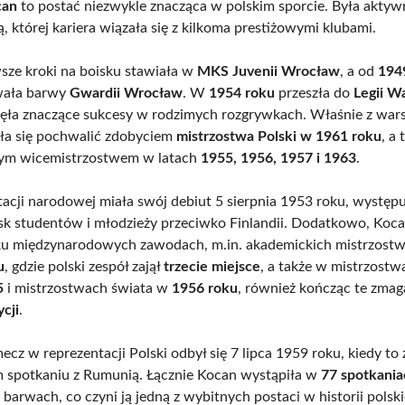
can
to postać niezwykle znacząca w polskim sporcie. Była aktyw
 której kariera wiązała się z kilkoma prestiżowymi klubami.
sze kroki na boisku stawiała w
MKS Juvenii Wrocław
, a od
194
wała barwy
Gwardii Wrocław
. W
1954 roku
przeszła do
Legii W
nęła znaczące sukcesy w rodzimych rozgrywkach. Właśnie z wa
ła się pochwalić zdobyciem
mistrzostwa Polski w 1961 roku
, a 
nym wicemistrzostwem w latach
1955, 1956, 1957 i 1963
.
acji narodowej miała swój debiut 5 sierpnia 1953 roku, występ
sk studentów i młodzieży przeciwko Finlandii. Dodatkowo, Koca
lku międzynarodowych zawodach, m.in. akademickich mistrzost
u
, gdzie polski zespół zajął
trzecie miejsce
, a także w mistrzost
5
i mistrzostwach świata w
1956 roku
, również kończąc te zmag
ycji
.
mecz w reprezentacji Polski odbył się 7 lipca 1959 roku, kiedy to
 spotkaniu z Rumunią. Łącznie Kocan wystąpiła w
77 spotkania
barwach, co czyni ją jedną z wybitnych postaci w historii polsk