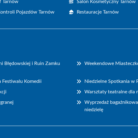
f Tarnów
Salon Kosmetyczny Tarnów
Kontroli Pojazdów Tarnów
Restauracje Tarnów
i Błędowskiej i Ruin Zamku
Weekendowe Miasteczko P
m Festiwalu Komedii
Niedzielne Spotkania w
cji
Warsztaty teatralne dla
granej
Wyprzedaż bagażnikowa i
niedzielę