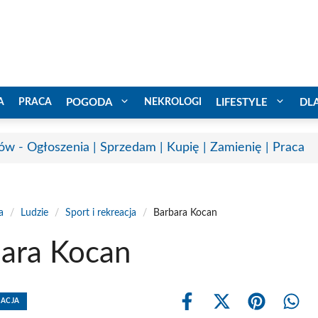
A
PRACA
POGODA
NEKROLOGI
LIFESTYLE
DL
ów - Ogłoszenia | Sprzedam | Kupię | Zamienię | Praca
a
/
Ludzie
/
Sport i rekreacja
/
Barbara Kocan
ara Kocan
EACJA
Share
Share
Share
Shar
on
on
on
on