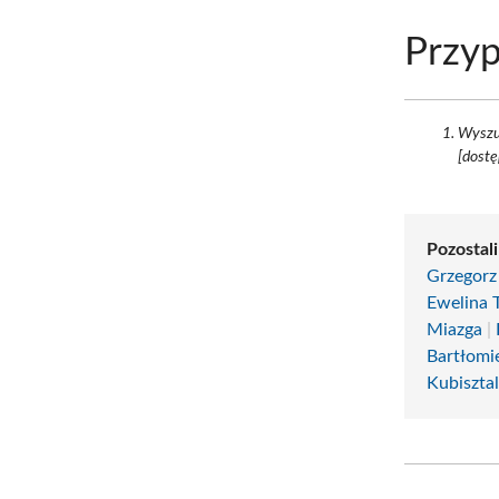
Przyp
Wyszu
[dostę
Pozostali
Grzegorz
Ewelina 
Miazga
|
Bartłomi
Kubiszta